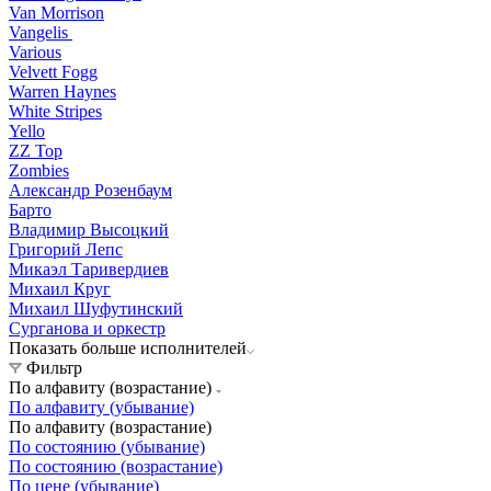
Van Morrison
Vangelis
Various
Velvett Fogg
Warren Haynes
White Stripes
Yello
ZZ Top
Zombies
Александр Розенбаум
Барто
Владимир Высоцкий
Григорий Лепс
Микаэл Таривердиев
Михаил Круг
Михаил Шуфутинский
Сурганова и оркестр
Показать больше исполнителей
Фильтр
По алфавиту (возрастание)
По алфавиту (убывание)
По алфавиту (возрастание)
По состоянию (убывание)
По состоянию (возрастание)
По цене (убывание)