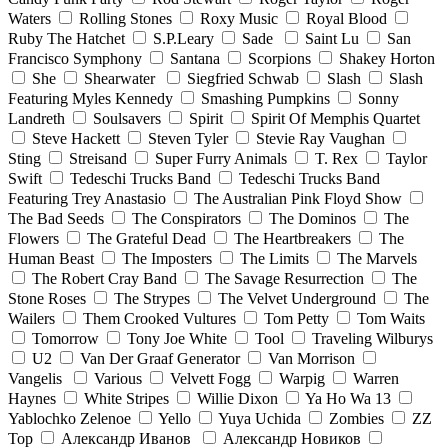
Waters
Rolling Stones
Roxy Music
Royal Blood
Ruby The Hatchet
S.P.Leary
Sade
Saint Lu
San
Francisco Symphony
Santana
Scorpions
Shakey Horton
She
Shearwater
Siegfried Schwab
Slash
Slash
Featuring Myles Kennedy
Smashing Pumpkins
Sonny
Landreth
Soulsavers
Spirit
Spirit Of Memphis Quartet
Steve Hackett
Steven Tyler
Stevie Ray Vaughan
Sting
Streisand
Super Furry Animals
T. Rex
Taylor
Swift
Tedeschi Trucks Band
Tedeschi Trucks Band
Featuring Trey Anastasio
The Australian Pink Floyd Show
The Bad Seeds
The Conspirators
The Dominos
The
Flowers
The Grateful Dead
The Heartbreakers
The
Human Beast
The Imposters
The Limits
The Marvels
The Robert Cray Band
The Savage Resurrection
The
Stone Roses
The Strypes
The Velvet Underground
The
Wailers
Them Crooked Vultures
Tom Petty
Tom Waits
Tomorrow
Tony Joe White
Tool
Traveling Wilburys
U2
Van Der Graaf Generator
Van Morrison
Vangelis
Various
Velvett Fogg
Warpig
Warren
Haynes
White Stripes
Willie Dixon
Ya Ho Wa 13
Yablochko Zelenoe
Yello
Yuya Uchida
Zombies
ZZ
Top
Александр Иванов
Александр Новиков