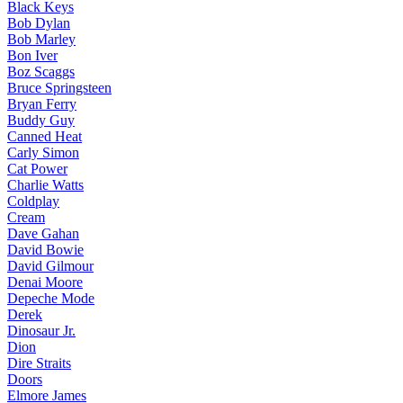
Black Keys
Bob Dylan
Bob Marley
Bon Iver
Boz Scaggs
Bruce Springsteen
Bryan Ferry
Buddy Guy
Canned Heat
Carly Simon
Cat Power
Charlie Watts
Coldplay
Cream
Dave Gahan
David Bowie
David Gilmour
Denai Moore
Depeche Mode
Derek
Dinosaur Jr.
Dion
Dire Straits
Doors
Elmore James