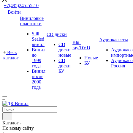
+7(495)245-55-10
Войти
Виниловые
пластинки
Still
CD диски
Sealed
Аудиокассеты
Blu-
винил
CD
ray/DVD
Винил
диски
Аудиокасс
Весь
до
новые
импортны
каталог
Новые
1999
CD
Аудиокасс
БУ
года
диски
Россия
Винил
БУ
после
2000
года
Каталог
По всему сайту