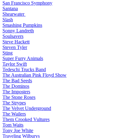
San Francisco Symphony
Santana
Shearwater
Slash
Smashing Pumpkins
Sonny Landreth
Soulsavers
Steve Hackett
Steven Tyler
Sting
Super Furry Animals
Taylor Swift
Tedeschi Trucks Band
The Australian Pink Floyd Show
The Bad Seeds
The Dominos
The Imposters
The Stone Roses
The Strypes
The Velvet Underground
The Wailers
Them Crooked Vultures
Tom Waits
Tony Joe White
Traveling Wilburys