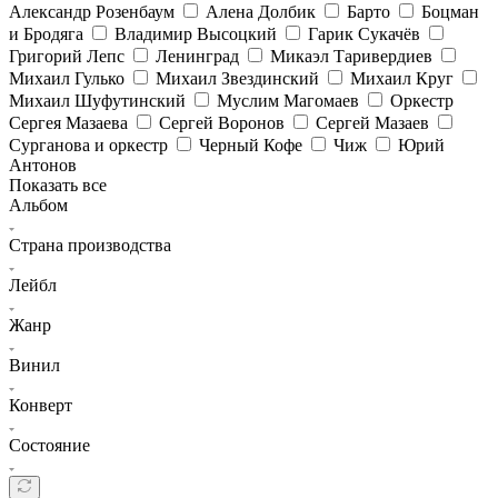
Александр Розенбаум
Алена Долбик
Барто
Боцман
и Бродяга
Владимир Высоцкий
Гарик Сукачёв
Григорий Лепс
Ленинград
Микаэл Таривердиев
Михаил Гулько
Михаил Звездинский
Михаил Круг
Михаил Шуфутинский
Муслим Магомаев
Оркестр
Сергея Мазаева
Сергей Воронов
Сергей Мазаев
Сурганова и оркестр
Черный Кофе
Чиж
Юрий
Антонов
Показать все
Альбом
Страна производства
Лейбл
Жанр
Винил
Конверт
Состояние