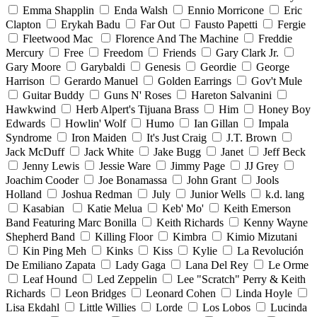
Emma Shapplin
Enda Walsh
Ennio Morricone
Eric
Clapton
Erykah Badu
Far Out
Fausto Papetti
Fergie
Fleetwood Mac
Florence And The Machine
Freddie
Mercury
Free
Freedom
Friends
Gary Clark Jr.
Gary Moore
Garybaldi
Genesis
Geordie
George
Harrison
Gerardo Manuel
Golden Earrings
Gov't Mule
Guitar Buddy
Guns N' Roses
Hareton Salvanini
Hawkwind
Herb Alpert's Tijuana Brass
Him
Honey Boy
Edwards
Howlin' Wolf
Humo
Ian Gillan
Impala
Syndrome
Iron Maiden
It's Just Craig
J.T. Brown
Jack McDuff
Jack White
Jake Bugg
Janet
Jeff Beck
Jenny Lewis
Jessie Ware
Jimmy Page
JJ Grey
Joachim Cooder
Joe Bonamassa
John Grant
Jools
Holland
Joshua Redman
July
Junior Wells
k.d. lang
Kasabian
Katie Melua
Keb' Mo'
Keith Emerson
Band Featuring Marc Bonilla
Keith Richards
Kenny Wayne
Shepherd Band
Killing Floor
Kimbra
Kimio Mizutani
Kin Ping Meh
Kinks
Kiss
Kylie
La Revolución
De Emiliano Zapata
Lady Gaga
Lana Del Rey
Le Orme
Leaf Hound
Led Zeppelin
Lee "Scratch" Perry & Keith
Richards
Leon Bridges
Leonard Cohen
Linda Hoyle
Lisa Ekdahl
Little Willies
Lorde
Los Lobos
Lucinda