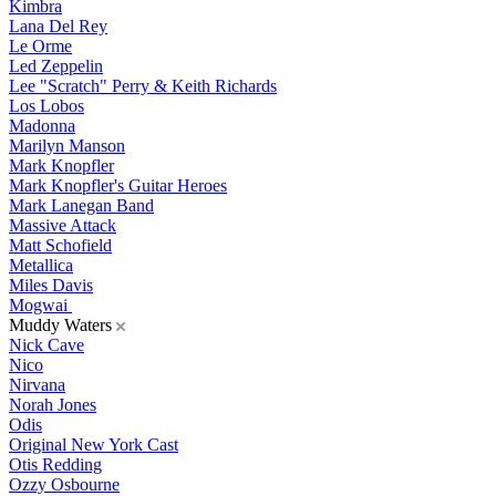
Kimbra
Lana Del Rey
Le Orme
Led Zeppelin
Lee "Scratch" Perry & Keith Richards
Los Lobos
Madonna
Marilyn Manson
Mark Knopfler
Mark Knopfler's Guitar Heroes
Mark Lanegan Band
Massive Attack
Matt Schofield
Metallica
Miles Davis
Mogwai
Muddy Waters
Nick Cave
Nico
Nirvana
Norah Jones
Odis
Original New York Cast
Otis Redding
Ozzy Osbourne