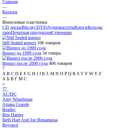
Главная
—
Каталог
—
Виниловые пластинки
CD диски
Blu-ray/DVD
Аудиокассеты
Книги
Колоды
таро
Печатная продукция
Сувениры
Still Sealed винил
106 товаров
Винил до 1999 года
34 товара
Винил после 2000 года
406 товаров
7
A
B
C
D
E
F
G
H
I
J
K
L
M
N
O
P
Q
R
S
T
V
W
Y
Z
А
Б
В
Г
М
С
77
AC/DC
Amy Winehouse
Ariana Grande
Beatles
Ben Harper
Beth Hart And Joe Bonamassa
Beyoncé