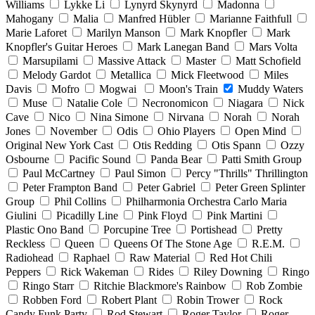
Williams
Lykke Li
Lynyrd Skynyrd
Madonna
Mahogany
Malia
Manfred Hübler
Marianne Faithfull
Marie Laforet
Marilyn Manson
Mark Knopfler
Mark
Knopfler's Guitar Heroes
Mark Lanegan Band
Mars Volta
Marsupilami
Massive Attack
Master
Matt Schofield
Melody Gardot
Metallica
Mick Fleetwood
Miles
Davis
Mofro
Mogwai
Moon's Train
Muddy Waters
Muse
Natalie Cole
Necronomicon
Niagara
Nick
Cave
Nico
Nina Simone
Nirvana
Norah
Norah
Jones
November
Odis
Ohio Players
Open Mind
Original New York Cast
Otis Redding
Otis Spann
Ozzy
Osbourne
Pacific Sound
Panda Bear
Patti Smith Group
Paul McCartney
Paul Simon
Percy "Thrills" Thrillington
Peter Frampton Band
Peter Gabriel
Peter Green Splinter
Group
Phil Collins
Philharmonia Orchestra Carlo Maria
Giulini
Picadilly Line
Pink Floyd
Pink Martini
Plastic Ono Band
Porcupine Tree
Portishead
Pretty
Reckless
Queen
Queens Of The Stone Age
R.E.M.
Radiohead
Raphael
Raw Material
Red Hot Chili
Peppers
Rick Wakeman
Rides
Riley Downing
Ringo
Ringo Starr
Ritchie Blackmore's Rainbow
Rob Zombie
Robben Ford
Robert Plant
Robin Trower
Rock
Candy Funk Party
Rod Stewart
Roger Taylor
Roger