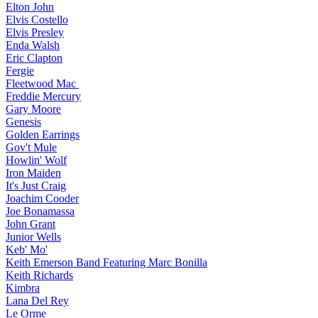
Elton John
Elvis Costello
Elvis Presley
Enda Walsh
Eric Clapton
Fergie
Fleetwood Mac
Freddie Mercury
Gary Moore
Genesis
Golden Earrings
Gov't Mule
Howlin' Wolf
Iron Maiden
It's Just Craig
Joachim Cooder
Joe Bonamassa
John Grant
Junior Wells
Keb' Mo'
Keith Emerson Band Featuring Marc Bonilla
Keith Richards
Kimbra
Lana Del Rey
Le Orme