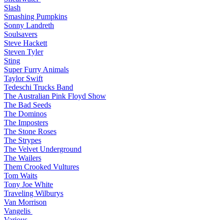
Slash
Smashing Pumpkins
Sonny Landreth
Soulsavers
Steve Hackett
Steven Tyler
Sting
Super Furry Animals
Taylor Swift
Tedeschi Trucks Band
The Australian Pink Floyd Show
The Bad Seeds
The Dominos
The Imposters
The Stone Roses
The Strypes
The Velvet Underground
The Wailers
Them Crooked Vultures
Tom Waits
Tony Joe White
Traveling Wilburys
Van Morrison
Vangelis
Various