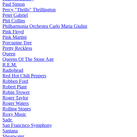
Paul Simon
Percy "Thrills" Thrillington
Peter Gabriel
Phil Collins
Philharmonia Orchestra Carlo Maria Giulini
Pink Floyd
Pink Martini
Porcupine Tree
Pretty Reckless
Queen
Queens Of The Stone Age
R.E.M.
Radiohead
Red Hot Chili Peppers
Robben Ford
Robert Plant
Robin Trower
Roger Taylor
Roger Waters
Rolling Stones
Roxy Music
Sade
San Francisco Symphony
Santana
Shearwater