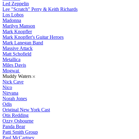
Led Zeppelin
Lee "Scratch" Perry & Keith Richards
Los Lobos
Madonna
Marilyn Manson
Mark Knopfler
Mark Knopfler's Guitar Heroes
Mark Lanegan Band
Massive Attack
Matt Schofield
Metallica
Miles Davis
Mogwai
Muddy Waters
Nick Cave
Nico
Nirvana
Norah Jones
Odis
Original New York Cast
Otis Redding
Ozzy Osbourne
Panda Bear
Patti Smith Group
Paul McCartney