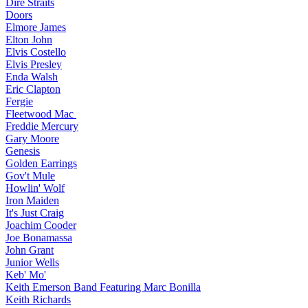
Dire Straits
Doors
Elmore James
Elton John
Elvis Costello
Elvis Presley
Enda Walsh
Eric Clapton
Fergie
Fleetwood Mac
Freddie Mercury
Gary Moore
Genesis
Golden Earrings
Gov't Mule
Howlin' Wolf
Iron Maiden
It's Just Craig
Joachim Cooder
Joe Bonamassa
John Grant
Junior Wells
Keb' Mo'
Keith Emerson Band Featuring Marc Bonilla
Keith Richards