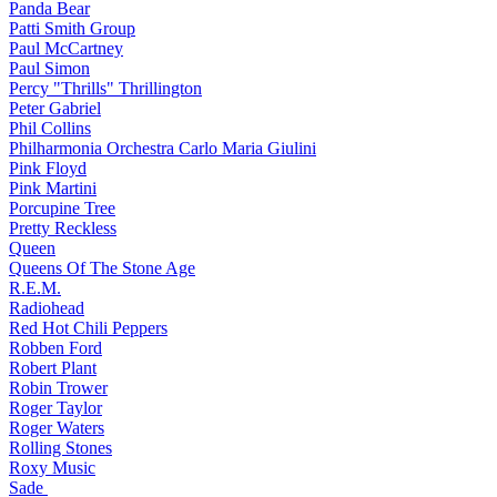
Panda Bear
Patti Smith Group
Paul McCartney
Paul Simon
Percy "Thrills" Thrillington
Peter Gabriel
Phil Collins
Philharmonia Orchestra Carlo Maria Giulini
Pink Floyd
Pink Martini
Porcupine Tree
Pretty Reckless
Queen
Queens Of The Stone Age
R.E.M.
Radiohead
Red Hot Chili Peppers
Robben Ford
Robert Plant
Robin Trower
Roger Taylor
Roger Waters
Rolling Stones
Roxy Music
Sade