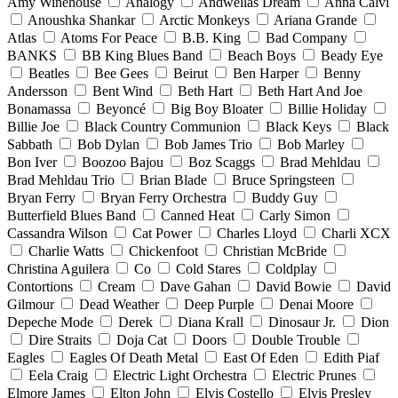
Amy Winehouse
Analogy
Andwellas Dream
Anna Calvi
Anoushka Shankar
Arctic Monkeys
Ariana Grande
Atlas
Atoms For Peace
B.B. King
Bad Company
BANKS
BB King Blues Band
Beach Boys
Beady Eye
Beatles
Bee Gees
Beirut
Ben Harper
Benny
Andersson
Bent Wind
Beth Hart
Beth Hart And Joe
Bonamassa
Beyoncé
Big Boy Bloater
Billie Holiday
Billie Joe
Black Country Communion
Black Keys
Black
Sabbath
Bob Dylan
Bob James Trio
Bob Marley
Bon Iver
Boozoo Bajou
Boz Scaggs
Brad Mehldau
Brad Mehldau Trio
Brian Blade
Bruce Springsteen
Bryan Ferry
Bryan Ferry Orchestra
Buddy Guy
Butterfield Blues Band
Canned Heat
Carly Simon
Cassandra Wilson
Cat Power
Charles Lloyd
Charli XCX
Charlie Watts
Chickenfoot
Christian McBride
Christina Aguilera
Co
Cold Stares
Coldplay
Contortions
Cream
Dave Gahan
David Bowie
David
Gilmour
Dead Weather
Deep Purple
Denai Moore
Depeche Mode
Derek
Diana Krall
Dinosaur Jr.
Dion
Dire Straits
Doja Cat
Doors
Double Trouble
Eagles
Eagles Of Death Metal
East Of Eden
Edith Piaf
Eela Craig
Electric Light Orchestra
Electric Prunes
Elmore James
Elton John
Elvis Costello
Elvis Presley