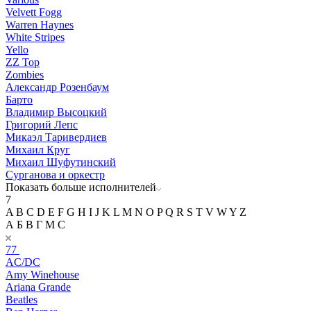
Velvett Fogg
Warren Haynes
White Stripes
Yello
ZZ Top
Zombies
Александр Розенбаум
Барто
Владимир Высоцкий
Григорий Лепс
Микаэл Таривердиев
Михаил Круг
Михаил Шуфутинский
Сурганова и оркестр
Показать больше исполнителей
7
A
B
C
D
E
F
G
H
I
J
K
L
M
N
O
P
Q
R
S
T
V
W
Y
Z
А
Б
В
Г
М
С
77
AC/DC
Amy Winehouse
Ariana Grande
Beatles