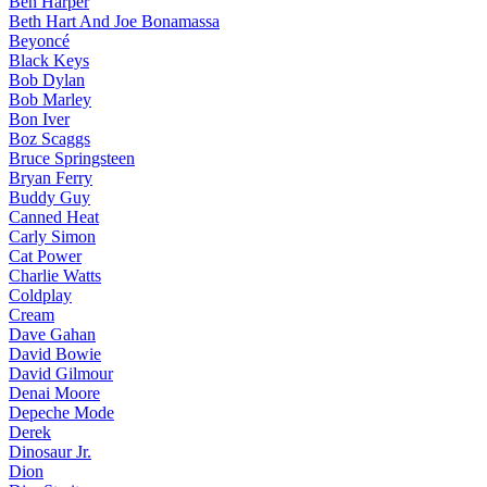
Ben Harper
Beth Hart And Joe Bonamassa
Beyoncé
Black Keys
Bob Dylan
Bob Marley
Bon Iver
Boz Scaggs
Bruce Springsteen
Bryan Ferry
Buddy Guy
Canned Heat
Carly Simon
Cat Power
Charlie Watts
Coldplay
Cream
Dave Gahan
David Bowie
David Gilmour
Denai Moore
Depeche Mode
Derek
Dinosaur Jr.
Dion