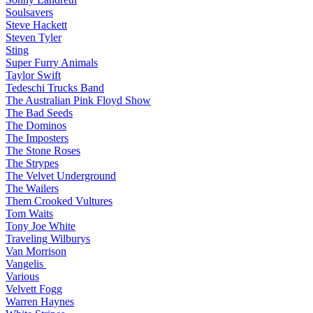
Soulsavers
Steve Hackett
Steven Tyler
Sting
Super Furry Animals
Taylor Swift
Tedeschi Trucks Band
The Australian Pink Floyd Show
The Bad Seeds
The Dominos
The Imposters
The Stone Roses
The Strypes
The Velvet Underground
The Wailers
Them Crooked Vultures
Tom Waits
Tony Joe White
Traveling Wilburys
Van Morrison
Vangelis
Various
Velvett Fogg
Warren Haynes