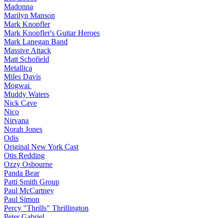
Madonna
Marilyn Manson
Mark Knopfler
Mark Knopfler's Guitar Heroes
Mark Lanegan Band
Massive Attack
Matt Schofield
Metallica
Miles Davis
Mogwai
Muddy Waters
Nick Cave
Nico
Nirvana
Norah Jones
Odis
Original New York Cast
Otis Redding
Ozzy Osbourne
Panda Bear
Patti Smith Group
Paul McCartney
Paul Simon
Percy "Thrills" Thrillington
Peter Gabriel