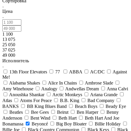
Сортировка
Цена
1 100
13 075
25 050
37 025
49 000
Исполнитель
13th Floor Elevators
77
ABBA
AC/DC
Against
Me!
Alabama Shakes
Alice In Chains
Ambrose Slade
Amy Winehouse
Analogy
Andwellas Dream
Anna Calvi
Anoushka Shankar
Arctic Monkeys
Ariana Grande
Atlas
Atoms For Peace
B.B. King
Bad Company
BANKS
BB King Blues Band
Beach Boys
Beady Eye
Beatles
Bee Gees
Beirut
Ben Harper
Benny
Andersson
Bent Wind
Beth Hart
Beth Hart And Joe
Bonamassa
Beyoncé
Big Boy Bloater
Billie Holiday
Billie Joe
Black Country Communion
Black Keys
Black