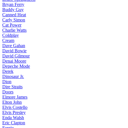
Bryan Ferry
Buddy Guy
Canned Heat
Carly Simon
Cat Power
Charlie Watts
Coldplay
Cream
Dave Gahan
David Bowie
David Gilmour
Denai Moore
Depeche Mode
Derek
Dinosaur Jr.
Dion
Dire Straits
Doors
Elmore James
Elton John
Elvis Costello
Elvis Presley
Enda Walsh
Eric Clapton
Fergie