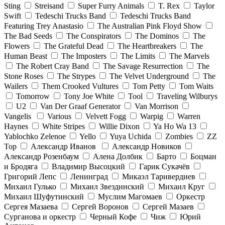
Sting
Streisand
Super Furry Animals
T. Rex
Taylor
Swift
Tedeschi Trucks Band
Tedeschi Trucks Band
Featuring Trey Anastasio
The Australian Pink Floyd Show
The Bad Seeds
The Conspirators
The Dominos
The
Flowers
The Grateful Dead
The Heartbreakers
The
Human Beast
The Imposters
The Limits
The Marvels
The Robert Cray Band
The Savage Resurrection
The
Stone Roses
The Strypes
The Velvet Underground
The
Wailers
Them Crooked Vultures
Tom Petty
Tom Waits
Tomorrow
Tony Joe White
Tool
Traveling Wilburys
U2
Van Der Graaf Generator
Van Morrison
Vangelis
Various
Velvett Fogg
Warpig
Warren
Haynes
White Stripes
Willie Dixon
Ya Ho Wa 13
Yablochko Zelenoe
Yello
Yuya Uchida
Zombies
ZZ
Top
Александр Иванов
Александр Новиков
Александр Розенбаум
Алена Долбик
Барто
Боцман
и Бродяга
Владимир Высоцкий
Гарик Сукачёв
Григорий Лепс
Ленинград
Микаэл Таривердиев
Михаил Гулько
Михаил Звездинский
Михаил Круг
Михаил Шуфутинский
Муслим Магомаев
Оркестр
Сергея Мазаева
Сергей Воронов
Сергей Мазаев
Сурганова и оркестр
Черный Кофе
Чиж
Юрий