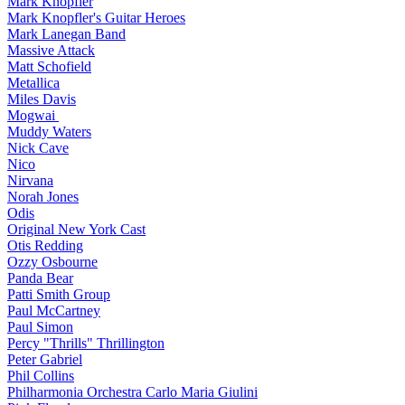
Mark Knopfler
Mark Knopfler's Guitar Heroes
Mark Lanegan Band
Massive Attack
Matt Schofield
Metallica
Miles Davis
Mogwai
Muddy Waters
Nick Cave
Nico
Nirvana
Norah Jones
Odis
Original New York Cast
Otis Redding
Ozzy Osbourne
Panda Bear
Patti Smith Group
Paul McCartney
Paul Simon
Percy "Thrills" Thrillington
Peter Gabriel
Phil Collins
Philharmonia Orchestra Carlo Maria Giulini