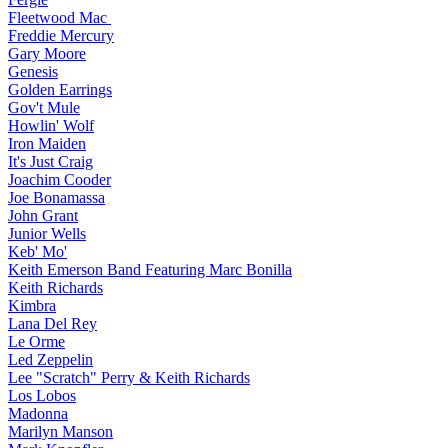
Fleetwood Mac
Freddie Mercury
Gary Moore
Genesis
Golden Earrings
Gov't Mule
Howlin' Wolf
Iron Maiden
It's Just Craig
Joachim Cooder
Joe Bonamassa
John Grant
Junior Wells
Keb' Mo'
Keith Emerson Band Featuring Marc Bonilla
Keith Richards
Kimbra
Lana Del Rey
Le Orme
Led Zeppelin
Lee "Scratch" Perry & Keith Richards
Los Lobos
Madonna
Marilyn Manson