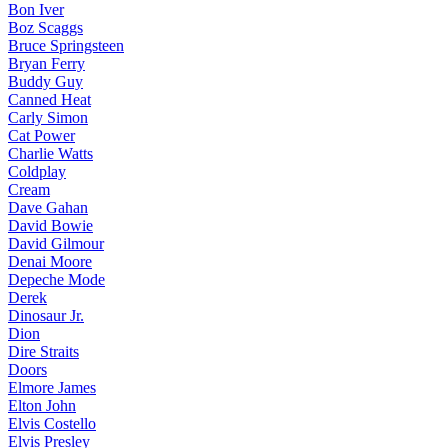
Bon Iver
Boz Scaggs
Bruce Springsteen
Bryan Ferry
Buddy Guy
Canned Heat
Carly Simon
Cat Power
Charlie Watts
Coldplay
Cream
Dave Gahan
David Bowie
David Gilmour
Denai Moore
Depeche Mode
Derek
Dinosaur Jr.
Dion
Dire Straits
Doors
Elmore James
Elton John
Elvis Costello
Elvis Presley