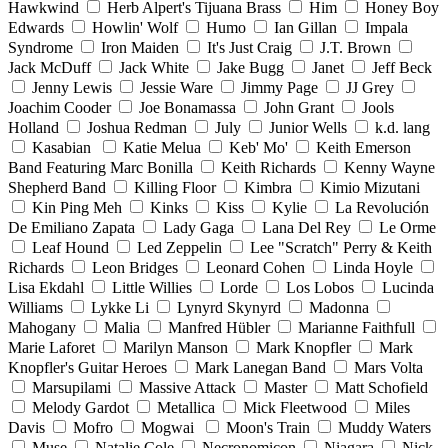
Hawkwind
Herb Alpert's Tijuana Brass
Him
Honey Boy
Edwards
Howlin' Wolf
Humo
Ian Gillan
Impala
Syndrome
Iron Maiden
It's Just Craig
J.T. Brown
Jack McDuff
Jack White
Jake Bugg
Janet
Jeff Beck
Jenny Lewis
Jessie Ware
Jimmy Page
JJ Grey
Joachim Cooder
Joe Bonamassa
John Grant
Jools
Holland
Joshua Redman
July
Junior Wells
k.d. lang
Kasabian
Katie Melua
Keb' Mo'
Keith Emerson
Band Featuring Marc Bonilla
Keith Richards
Kenny Wayne
Shepherd Band
Killing Floor
Kimbra
Kimio Mizutani
Kin Ping Meh
Kinks
Kiss
Kylie
La Revolución
De Emiliano Zapata
Lady Gaga
Lana Del Rey
Le Orme
Leaf Hound
Led Zeppelin
Lee "Scratch" Perry & Keith
Richards
Leon Bridges
Leonard Cohen
Linda Hoyle
Lisa Ekdahl
Little Willies
Lorde
Los Lobos
Lucinda
Williams
Lykke Li
Lynyrd Skynyrd
Madonna
Mahogany
Malia
Manfred Hübler
Marianne Faithfull
Marie Laforet
Marilyn Manson
Mark Knopfler
Mark
Knopfler's Guitar Heroes
Mark Lanegan Band
Mars Volta
Marsupilami
Massive Attack
Master
Matt Schofield
Melody Gardot
Metallica
Mick Fleetwood
Miles
Davis
Mofro
Mogwai
Moon's Train
Muddy Waters
Muse
Natalie Cole
Necronomicon
Niagara
Nick