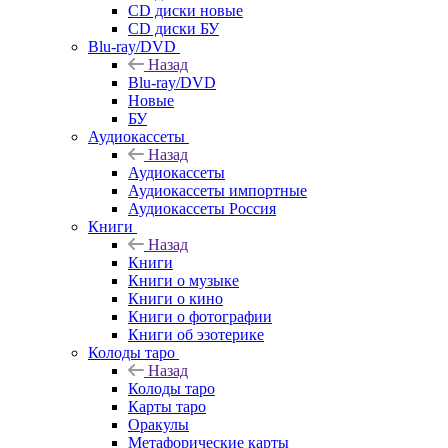
CD диски новые
CD диски БУ
Blu-ray/DVD
Назад
Blu-ray/DVD
Новые
БУ
Аудиокассеты
Назад
Аудиокассеты
Аудиокассеты импортные
Аудиокассеты Россия
Книги
Назад
Книги
Книги о музыке
Книги о кино
Книги о фотографии
Книги об эзотерике
Колоды таро
Назад
Колоды таро
Карты таро
Оракулы
Метафорические карты