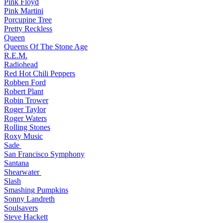
Pink Floyd
Pink Martini
Porcupine Tree
Pretty Reckless
Queen
Queens Of The Stone Age
R.E.M.
Radiohead
Red Hot Chili Peppers
Robben Ford
Robert Plant
Robin Trower
Roger Taylor
Roger Waters
Rolling Stones
Roxy Music
Sade
San Francisco Symphony
Santana
Shearwater
Slash
Smashing Pumpkins
Sonny Landreth
Soulsavers
Steve Hackett