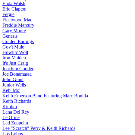
Enda Walsh
Eric Clapton
Fergie
Fleetwood Mac
Freddie Mercury
Gary Moore
Genesis
Golden Earrings
Gov't Mule
Howlin' Wolf
Iron Maiden
It's Just Craig
Joachim Cooder
Joe Bonamassa
John Grant
Junior Wells
Keb' Mo'
Keith Emerson Band Featuring Marc Bonilla
Keith Richards
Kimbra
Lana Del Rey
Le Orme
Led Zeppelin
Lee "Scratch" Perry & Keith Richards
Los Lobos