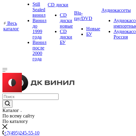
Still
CD диски
Sealed
Аудиокассеты
Blu-
винил
CD
ray/DVD
Винил
диски
Аудиокасс
Весь
до
новые
импортны
каталог
Новые
1999
CD
Аудиокасс
БУ
года
диски
Россия
Винил
БУ
после
2000
года
Каталог
По всему сайту
По каталогу
+7(495)245-55-10