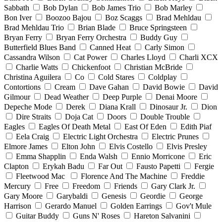
Sabbath
Bob Dylan
Bob James Trio
Bob Marley
Bon Iver
Boozoo Bajou
Boz Scaggs
Brad Mehldau
Brad Mehldau Trio
Brian Blade
Bruce Springsteen
Bryan Ferry
Bryan Ferry Orchestra
Buddy Guy
Butterfield Blues Band
Canned Heat
Carly Simon
Cassandra Wilson
Cat Power
Charles Lloyd
Charli XCX
Charlie Watts
Chickenfoot
Christian McBride
Christina Aguilera
Co
Cold Stares
Coldplay
Contortions
Cream
Dave Gahan
David Bowie
David
Gilmour
Dead Weather
Deep Purple
Denai Moore
Depeche Mode
Derek
Diana Krall
Dinosaur Jr.
Dion
Dire Straits
Doja Cat
Doors
Double Trouble
Eagles
Eagles Of Death Metal
East Of Eden
Edith Piaf
Eela Craig
Electric Light Orchestra
Electric Prunes
Elmore James
Elton John
Elvis Costello
Elvis Presley
Emma Shapplin
Enda Walsh
Ennio Morricone
Eric
Clapton
Erykah Badu
Far Out
Fausto Papetti
Fergie
Fleetwood Mac
Florence And The Machine
Freddie
Mercury
Free
Freedom
Friends
Gary Clark Jr.
Gary Moore
Garybaldi
Genesis
Geordie
George
Harrison
Gerardo Manuel
Golden Earrings
Gov't Mule
Guitar Buddy
Guns N' Roses
Hareton Salvanini