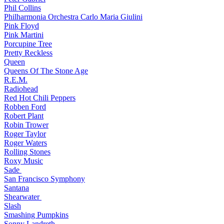
Phil Collins
Philharmonia Orchestra Carlo Maria Giulini
Pink Floyd
Pink Martini
Porcupine Tree
Pretty Reckless
Queen
Queens Of The Stone Age
R.E.M.
Radiohead
Red Hot Chili Peppers
Robben Ford
Robert Plant
Robin Trower
Roger Taylor
Roger Waters
Rolling Stones
Roxy Music
Sade
San Francisco Symphony
Santana
Shearwater
Slash
Smashing Pumpkins
Sonny Landreth