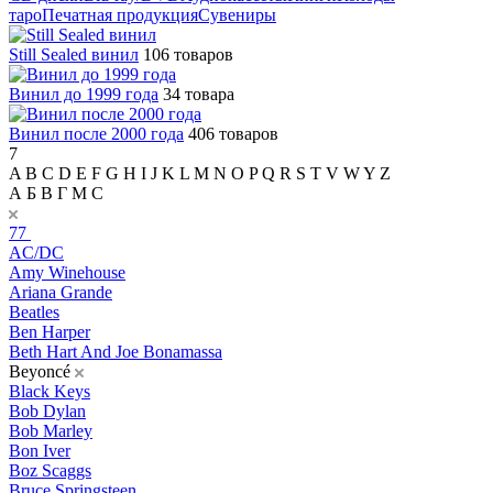
таро
Печатная продукция
Сувениры
Still Sealed винил
106 товаров
Винил до 1999 года
34 товара
Винил после 2000 года
406 товаров
7
A
B
C
D
E
F
G
H
I
J
K
L
M
N
O
P
Q
R
S
T
V
W
Y
Z
А
Б
В
Г
М
С
77
AC/DC
Amy Winehouse
Ariana Grande
Beatles
Ben Harper
Beth Hart And Joe Bonamassa
Beyoncé
Black Keys
Bob Dylan
Bob Marley
Bon Iver
Boz Scaggs
Bruce Springsteen