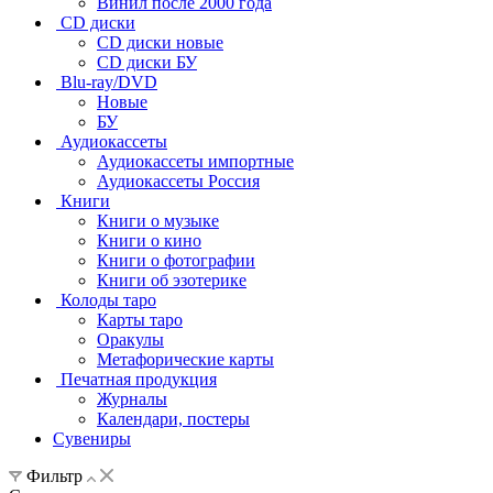
Винил после 2000 года
CD диски
CD диски новые
CD диски БУ
Blu-ray/DVD
Новые
БУ
Аудиокассеты
Аудиокассеты импортные
Аудиокассеты Россия
Книги
Книги о музыке
Книги о кино
Книги о фотографии
Книги об эзотерике
Колоды таро
Карты таро
Оракулы
Метафорические карты
Печатная продукция
Журналы
Календари, постеры
Сувениры
Фильтр