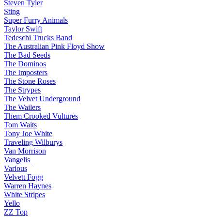
Steven Tyler
Sting
Super Furry Animals
Taylor Swift
Tedeschi Trucks Band
The Australian Pink Floyd Show
The Bad Seeds
The Dominos
The Imposters
The Stone Roses
The Strypes
The Velvet Underground
The Wailers
Them Crooked Vultures
Tom Waits
Tony Joe White
Traveling Wilburys
Van Morrison
Vangelis
Various
Velvett Fogg
Warren Haynes
White Stripes
Yello
ZZ Top