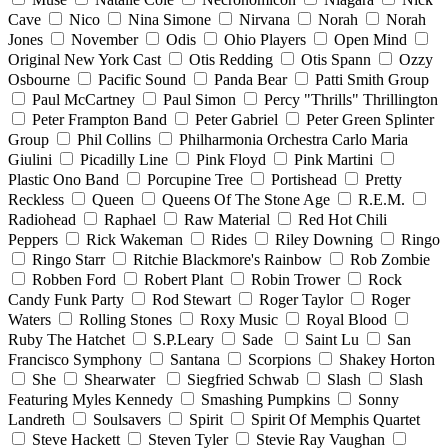
Cave
Nico
Nina Simone
Nirvana
Norah
Norah
Jones
November
Odis
Ohio Players
Open Mind
Original New York Cast
Otis Redding
Otis Spann
Ozzy
Osbourne
Pacific Sound
Panda Bear
Patti Smith Group
Paul McCartney
Paul Simon
Percy "Thrills" Thrillington
Peter Frampton Band
Peter Gabriel
Peter Green Splinter
Group
Phil Collins
Philharmonia Orchestra Carlo Maria
Giulini
Picadilly Line
Pink Floyd
Pink Martini
Plastic Ono Band
Porcupine Tree
Portishead
Pretty
Reckless
Queen
Queens Of The Stone Age
R.E.M.
Radiohead
Raphael
Raw Material
Red Hot Chili
Peppers
Rick Wakeman
Rides
Riley Downing
Ringo
Ringo Starr
Ritchie Blackmore's Rainbow
Rob Zombie
Robben Ford
Robert Plant
Robin Trower
Rock
Candy Funk Party
Rod Stewart
Roger Taylor
Roger
Waters
Rolling Stones
Roxy Music
Royal Blood
Ruby The Hatchet
S.P.Leary
Sade
Saint Lu
San
Francisco Symphony
Santana
Scorpions
Shakey Horton
She
Shearwater
Siegfried Schwab
Slash
Slash
Featuring Myles Kennedy
Smashing Pumpkins
Sonny
Landreth
Soulsavers
Spirit
Spirit Of Memphis Quartet
Steve Hackett
Steven Tyler
Stevie Ray Vaughan