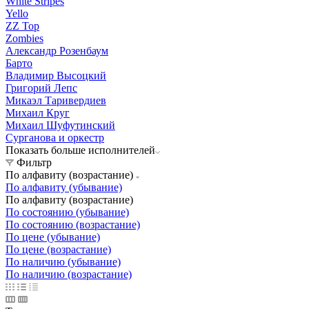
White Stripes
Yello
ZZ Top
Zombies
Александр Розенбаум
Барто
Владимир Высоцкий
Григорий Лепс
Микаэл Таривердиев
Михаил Круг
Михаил Шуфутинский
Сурганова и оркестр
Показать больше исполнителей
Фильтр
По алфавиту (возрастание)
По алфавиту (убывание)
По алфавиту (возрастание)
По состоянию (убывание)
По состоянию (возрастание)
По цене (убывание)
По цене (возрастание)
По наличию (убывание)
По наличию (возрастание)