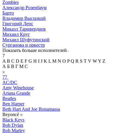
Zombies
Александр Розенбаум
Барто
Владимир Высоцкий
Григорий Лепс
Микаэл Таривердиев
Михаил Круг
Михаил Шуфутинский
Сурганова и оркестр
Показать больше исполнителей
7
A
B
C
D
E
F
G
H
I
J
K
L
M
N
O
P
Q
R
S
T
V
W
Y
Z
А
Б
В
Г
М
С
77
AC/DC
Amy Winehouse
Ariana Grande
Beatles
Ben Harper
Beth Hart And Joe Bonamassa
Beyoncé
Black Keys
Bob Dylan
Bob Marley