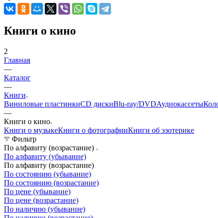
Книги о кино
2
Главная
—
Каталог
—
Книги
Виниловые пластинки
CD диски
Blu-ray/DVD
Аудиокассеты
Кол
—
Книги о кино
Книги о музыке
Книги о фотографии
Книги об эзотерике
Фильтр
По алфавиту (возрастание)
По алфавиту (убывание)
По алфавиту (возрастание)
По состоянию (убывание)
По состоянию (возрастание)
По цене (убывание)
По цене (возрастание)
По наличию (убывание)
По наличию (возрастание)