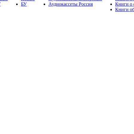
У
БУ
Аудиокассеты Россия
Книги о
Книги об