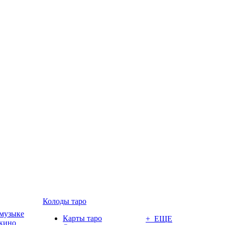
Колоды таро
 музыке
Карты таро
+ ЕЩЕ
 кино