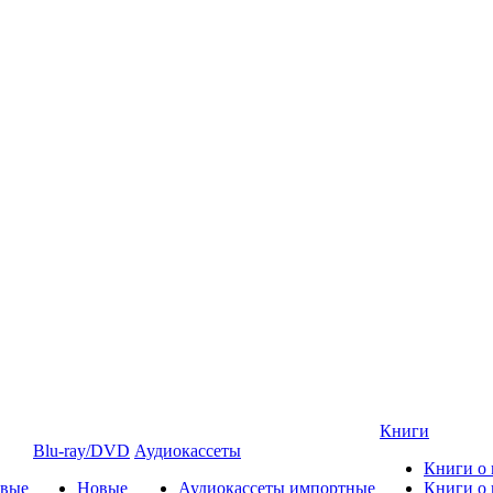
Книги
Blu-ray/DVD
Аудиокассеты
Книги о
овые
Новые
Аудиокассеты импортные
Книги о