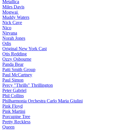
Metallica
Miles Davis
Mogwai
Muddy Waters
Nick Cave
Nico
Nirvana
Norah Jones
Odis
Original New York Cast
Otis Redding
Ozzy Osbourne
Panda Bear
Patti Smith Group
Paul McCartney
Paul Simon
Percy "Thrills" Thrillington
Peter Gabriel
Phil Collins
Philharmonia Orchestra Carlo Maria Giulini
Pink Floyd
Pink Martini
Porcupine Tree
Pretty Reckless
Queen