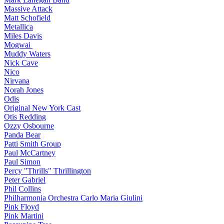
Massive Attack
Matt Schofield
Metallica
Miles Davis
Mogwai
Muddy Waters
Nick Cave
Nico
Nirvana
Norah Jones
Odis
Original New York Cast
Otis Redding
Ozzy Osbourne
Panda Bear
Patti Smith Group
Paul McCartney
Paul Simon
Percy "Thrills" Thrillington
Peter Gabriel
Phil Collins
Philharmonia Orchestra Carlo Maria Giulini
Pink Floyd
Pink Martini