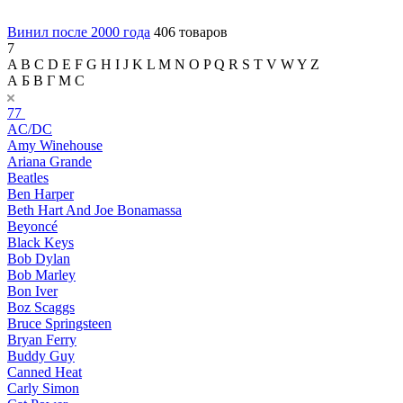
Винил после 2000 года
406 товаров
7
A
B
C
D
E
F
G
H
I
J
K
L
M
N
O
P
Q
R
S
T
V
W
Y
Z
А
Б
В
Г
М
С
77
AC/DC
Amy Winehouse
Ariana Grande
Beatles
Ben Harper
Beth Hart And Joe Bonamassa
Beyoncé
Black Keys
Bob Dylan
Bob Marley
Bon Iver
Boz Scaggs
Bruce Springsteen
Bryan Ferry
Buddy Guy
Canned Heat
Carly Simon