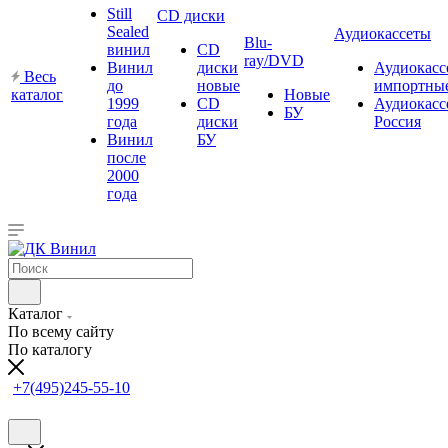
Still
CD диски
Sealed
Аудиокассеты
Blu-
винил
CD
ray/DVD
Винил
диски
Аудиокасс
Весь
до
новые
импортны
каталог
Новые
1999
CD
Аудиокасс
БУ
года
диски
Россия
Винил
БУ
после
2000
года
Каталог
По всему сайту
По каталогу
+7(495)245-55-10