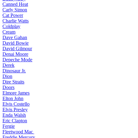
Canned Heat
Carly Simon
Cat Power
Charlie Watts
Coldplay
Cream
Dave Gahan
David Bowie
David Gilmour
Denai Moore
Depeche Mode
Derek
Dinosaur Jr.
Dion
Dire Straits
Doors
Elmore James
Elton John
Elvis Costello
Elvis Presley
Enda Walsh
Eric Clapton
Fergie
Fleetwood Mac
Freddie Mercury