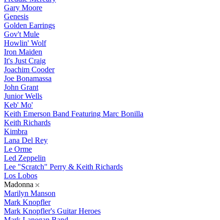
Gary Moore
Genesis
Golden Earrings
Gov't Mule
Howlin' Wolf
Iron Maiden
It's Just Craig
Joachim Cooder
Joe Bonamassa
John Grant
Junior Wells
Keb' Mo'
Keith Emerson Band Featuring Marc Bonilla
Keith Richards
Kimbra
Lana Del Rey
Le Orme
Led Zeppelin
Lee "Scratch" Perry & Keith Richards
Los Lobos
Madonna
Marilyn Manson
Mark Knopfler
Mark Knopfler's Guitar Heroes
Mark Lanegan Band