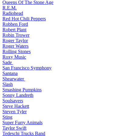
Queens Of The Stone Age
R.E.M.
Radiohead
Red Hot Chili Peppers
Robben Ford
Robert Plant
Robin Trower
Roger Taylor
Roger Waters
Rolling Stones
Roxy Music
Sade
San Francisco Symphony
Santana
Shearwater
Slash
Smashing Pumpkins
Sonny Landreth
Soulsavers
Steve Hackett
Steven Tyler
Sting
Super Furry Animals
Taylor Swift
Tedeschi Trucks Band