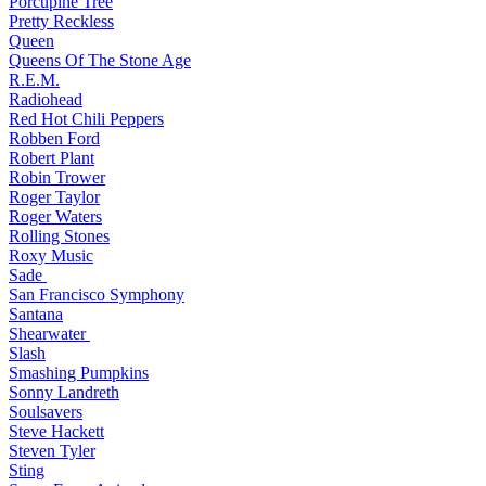
Porcupine Tree
Pretty Reckless
Queen
Queens Of The Stone Age
R.E.M.
Radiohead
Red Hot Chili Peppers
Robben Ford
Robert Plant
Robin Trower
Roger Taylor
Roger Waters
Rolling Stones
Roxy Music
Sade
San Francisco Symphony
Santana
Shearwater
Slash
Smashing Pumpkins
Sonny Landreth
Soulsavers
Steve Hackett
Steven Tyler
Sting