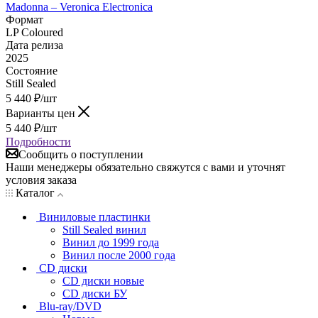
Madonna – Veronica Electronica
Формат
LP Coloured
Дата релиза
2025
Состояние
Still Sealed
5 440
₽
/шт
Варианты цен
5 440
₽
/шт
Подробности
Сообщить о поступлении
Наши менеджеры обязательно свяжутся с вами и уточнят
условия заказа
Каталог
Виниловые пластинки
Still Sealed винил
Винил до 1999 года
Винил после 2000 года
CD диски
CD диски новые
CD диски БУ
Blu-ray/DVD