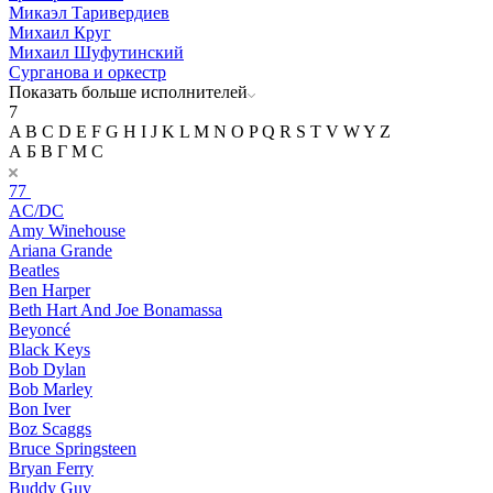
Микаэл Таривердиев
Михаил Круг
Михаил Шуфутинский
Сурганова и оркестр
Показать больше исполнителей
7
A
B
C
D
E
F
G
H
I
J
K
L
M
N
O
P
Q
R
S
T
V
W
Y
Z
А
Б
В
Г
М
С
77
AC/DC
Amy Winehouse
Ariana Grande
Beatles
Ben Harper
Beth Hart And Joe Bonamassa
Beyoncé
Black Keys
Bob Dylan
Bob Marley
Bon Iver
Boz Scaggs
Bruce Springsteen
Bryan Ferry
Buddy Guy