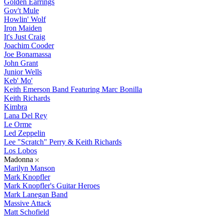
Golden Earrings
Gov't Mule
Howlin' Wolf
Iron Maiden
It's Just Craig
Joachim Cooder
Joe Bonamassa
John Grant
Junior Wells
Keb' Mo'
Keith Emerson Band Featuring Marc Bonilla
Keith Richards
Kimbra
Lana Del Rey
Le Orme
Led Zeppelin
Lee "Scratch" Perry & Keith Richards
Los Lobos
Madonna
Marilyn Manson
Mark Knopfler
Mark Knopfler's Guitar Heroes
Mark Lanegan Band
Massive Attack
Matt Schofield