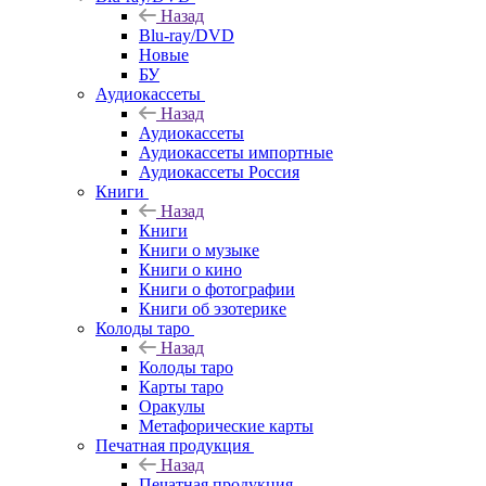
Назад
Blu-ray/DVD
Новые
БУ
Аудиокассеты
Назад
Аудиокассеты
Аудиокассеты импортные
Аудиокассеты Россия
Книги
Назад
Книги
Книги о музыке
Книги о кино
Книги о фотографии
Книги об эзотерике
Колоды таро
Назад
Колоды таро
Карты таро
Оракулы
Метафорические карты
Печатная продукция
Назад
Печатная продукция