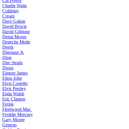
Cat Power
Charlie Watts
Coldplay
Cream
Dave Gahan
David Bowie
David Gilmour
Denai Moore
Depeche Mode
Derek
Dinosaur Jr.
Dion
Dire Straits
Doors
Elmore James
Elton John
Elvis Costello
Elvis Presley
Enda Walsh
Eric Clapton
Fergie
Fleetwood Mac
Freddie Mercury
Gary Moore
Genesis