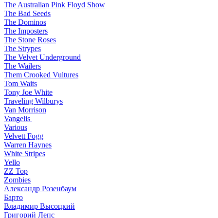
The Australian Pink Floyd Show
The Bad Seeds
The Dominos
The Imposters
The Stone Roses
The Strypes
The Velvet Underground
The Wailers
Them Crooked Vultures
Tom Waits
Tony Joe White
Traveling Wilburys
Van Morrison
Vangelis
Various
Velvett Fogg
Warren Haynes
White Stripes
Yello
ZZ Top
Zombies
Александр Розенбаум
Барто
Владимир Высоцкий
Григорий Лепс