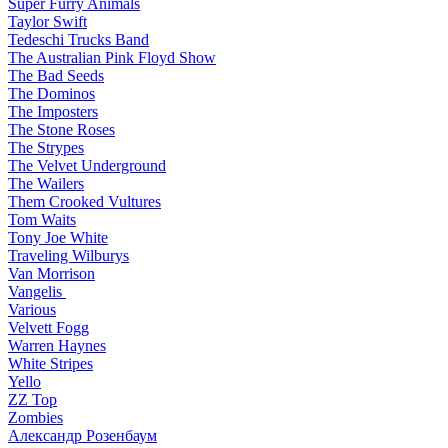
Super Furry Animals
Taylor Swift
Tedeschi Trucks Band
The Australian Pink Floyd Show
The Bad Seeds
The Dominos
The Imposters
The Stone Roses
The Strypes
The Velvet Underground
The Wailers
Them Crooked Vultures
Tom Waits
Tony Joe White
Traveling Wilburys
Van Morrison
Vangelis
Various
Velvett Fogg
Warren Haynes
White Stripes
Yello
ZZ Top
Zombies
Александр Розенбаум