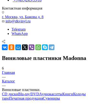
+7(495)245-55-10
Контактная информация
г. Москва, ул. Бажова д. 8
info@dkvinyl.ru
Telegram
WhatsApp
Виниловые пластинки Madonna
6
Главная
—
Каталог
—
Виниловые пластинки
CD диски
Blu-ray/DVD
Аудиокассеты
Книги
Колоды
таро
Печатная продукция
Сувениры