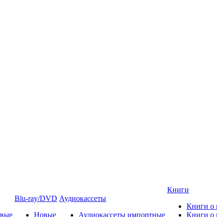
Книги
Blu-ray/DVD
Аудиокассеты
Книги о
овые
Новые
Аудиокассеты импортные
Книги о