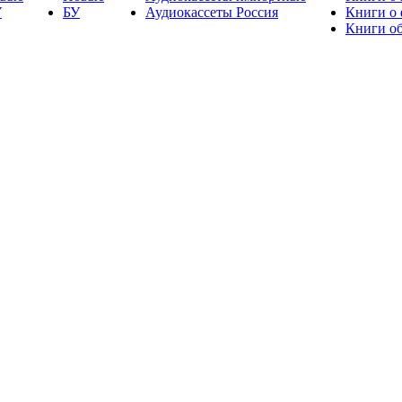
У
БУ
Аудиокассеты Россия
Книги о
Книги об