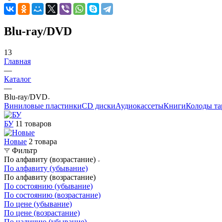
Blu-ray/DVD
13
Главная
—
Каталог
—
Blu-ray/DVD
Виниловые пластинки
CD диски
Аудиокассеты
Книги
Колоды та
БУ
11 товаров
Новые
2 товара
Фильтр
По алфавиту (возрастание)
По алфавиту (убывание)
По алфавиту (возрастание)
По состоянию (убывание)
По состоянию (возрастание)
По цене (убывание)
По цене (возрастание)
По наличию (убывание)