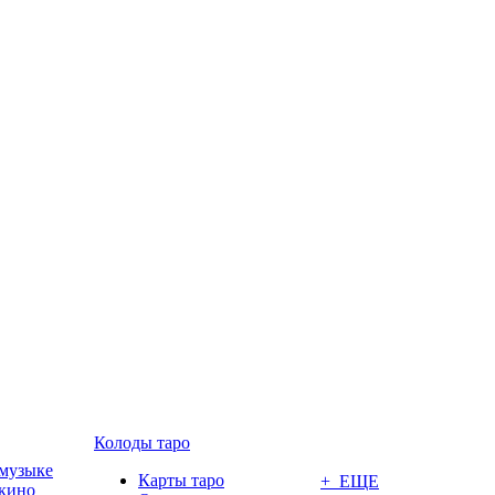
Колоды таро
 музыке
Карты таро
+ ЕЩЕ
 кино