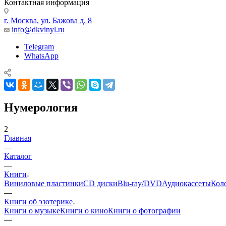
Контактная информация
г. Москва, ул. Бажова д. 8
info@dkvinyl.ru
Telegram
WhatsApp
Нумерология
2
Главная
—
Каталог
—
Книги
Виниловые пластинки
CD диски
Blu-ray/DVD
Аудиокассеты
Кол
—
Книги об эзотерике
Книги о музыке
Книги о кино
Книги о фотографии
—