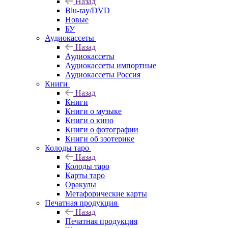
Назад
Blu-ray/DVD
Новые
БУ
Аудиокассеты
Назад
Аудиокассеты
Аудиокассеты импортные
Аудиокассеты Россия
Книги
Назад
Книги
Книги о музыке
Книги о кино
Книги о фотографии
Книги об эзотерике
Колоды таро
Назад
Колоды таро
Карты таро
Оракулы
Метафорические карты
Печатная продукция
Назад
Печатная продукция