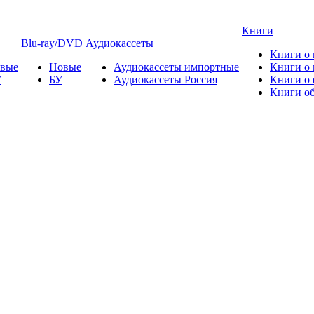
Книги
Blu-ray/DVD
Аудиокассеты
Книги о
овые
Новые
Аудиокассеты импортные
Книги о
У
БУ
Аудиокассеты Россия
Книги о
Книги об