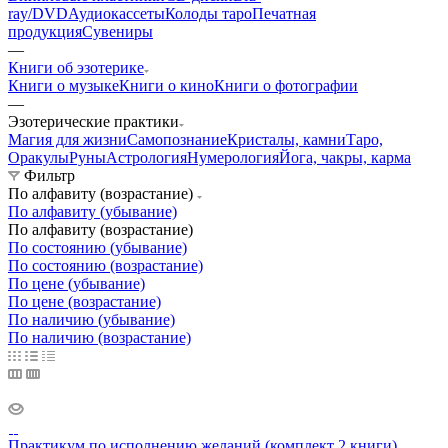
ray/DVD
Аудиокассеты
Колоды таро
Печатная
продукция
Сувениры
—
Книги об эзотерике
Книги о музыке
Книги о кино
Книги о фотографии
—
Эзотерические практики
Магия для жизни
Самопознание
Кристалы, камни
Таро,
Оракулы
Руны
Астрология
Нумерология
Йога, чакры, карма
Фильтр
По алфавиту (возрастание)
По алфавиту (убывание)
По алфавиту (возрастание)
По состоянию (убывание)
По состоянию (возрастание)
По цене (убывание)
По цене (возрастание)
По наличию (убывание)
По наличию (возрастание)
Практикум по исполнению желаний (комплект 2 книги)