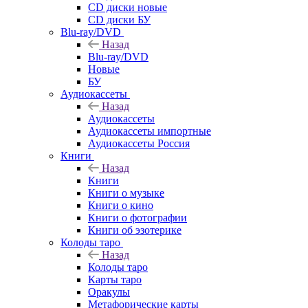
CD диски новые
CD диски БУ
Blu-ray/DVD
Назад
Blu-ray/DVD
Новые
БУ
Аудиокассеты
Назад
Аудиокассеты
Аудиокассеты импортные
Аудиокассеты Россия
Книги
Назад
Книги
Книги о музыке
Книги о кино
Книги о фотографии
Книги об эзотерике
Колоды таро
Назад
Колоды таро
Карты таро
Оракулы
Метафорические карты