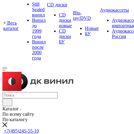
Still
CD диски
Sealed
Аудиокассеты
Blu-
винил
CD
ray/DVD
Винил
диски
Аудиокасс
Весь
до
новые
импортны
каталог
Новые
1999
CD
Аудиокасс
БУ
года
диски
Россия
Винил
БУ
после
2000
года
Каталог
По всему сайту
По каталогу
+7(495)245-55-10