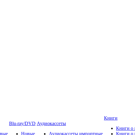
Книги
Blu-ray/DVD
Аудиокассеты
Книги о
овые
Новые
Аудиокассеты импортные
Книги о