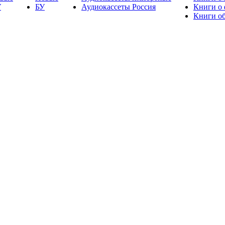
У
БУ
Аудиокассеты Россия
Книги о
Книги об