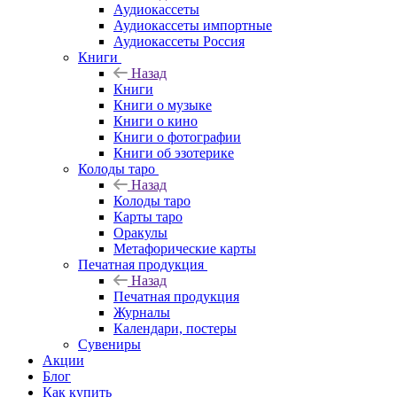
Аудиокассеты
Аудиокассеты импортные
Аудиокассеты Россия
Книги
Назад
Книги
Книги о музыке
Книги о кино
Книги о фотографии
Книги об эзотерике
Колоды таро
Назад
Колоды таро
Карты таро
Оракулы
Метафорические карты
Печатная продукция
Назад
Печатная продукция
Журналы
Календари, постеры
Сувениры
Акции
Блог
Как купить