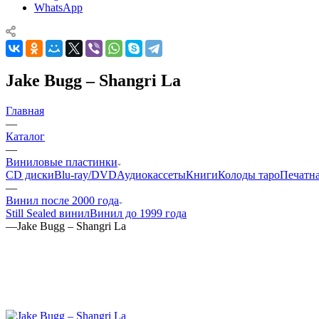
WhatsApp
Jake Bugg – Shangri La
Главная
—
Каталог
—
Виниловые пластинки
CD диски
Blu-ray/DVD
Аудиокассеты
Книги
Колоды таро
Печатн
—
Винил после 2000 года
Still Sealed винил
Винил до 1999 года
—
Jake Bugg – Shangri La