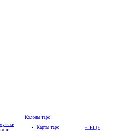
Колоды таро
 музыке
Карты таро
+ ЕЩЕ
 кино