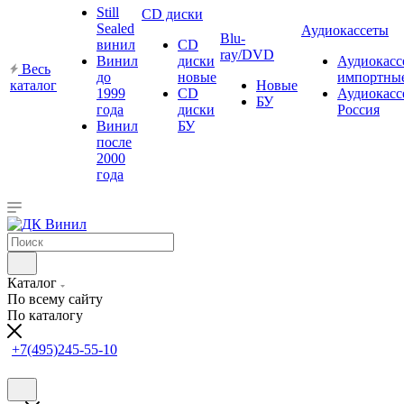
Still
CD диски
Sealed
Аудиокассеты
Blu-
винил
CD
ray/DVD
Винил
диски
Аудиокасс
Весь
до
новые
импортны
каталог
Новые
1999
CD
Аудиокасс
БУ
года
диски
Россия
Винил
БУ
после
2000
года
Каталог
По всему сайту
По каталогу
+7(495)245-55-10