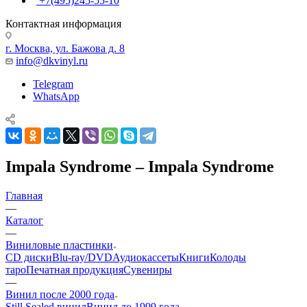
+7(495)245-55-10
Контактная информация
г. Москва, ул. Бажова д. 8
info@dkvinyl.ru
Telegram
WhatsApp
Impala Syndrome – Impala Syndrome
Главная
—
Каталог
—
Виниловые пластинки
CD диски
Blu-ray/DVD
Аудиокассеты
Книги
Колоды
таро
Печатная продукция
Сувениры
—
Винил после 2000 года
Still Sealed винил
Винил до 1999 года