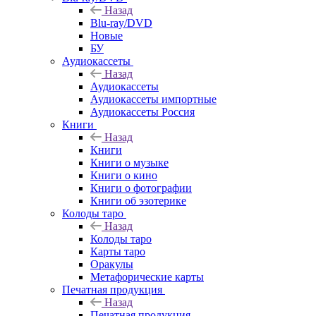
Назад
Blu-ray/DVD
Новые
БУ
Аудиокассеты
Назад
Аудиокассеты
Аудиокассеты импортные
Аудиокассеты Россия
Книги
Назад
Книги
Книги о музыке
Книги о кино
Книги о фотографии
Книги об эзотерике
Колоды таро
Назад
Колоды таро
Карты таро
Оракулы
Метафорические карты
Печатная продукция
Назад
Печатная продукция