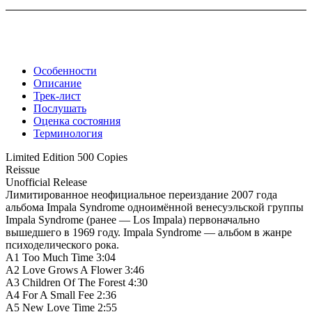
Особенности
Описание
Трек-лист
Послушать
Оценка состояния
Терминология
Limited Edition 500 Copies
Reissue
Unofficial Release
Лимитированное неофициальное переиздание 2007 года
альбома Impala Syndrome одноимённой венесуэльской группы
Impala Syndrome (ранее — Los Impala) первоначально
вышедшего в 1969 году. Impala Syndrome — альбом в жанре
психоделического рока.
A1 Too Much Time 3:04
A2 Love Grows A Flower 3:46
A3 Children Of The Forest 4:30
A4 For A Small Fee 2:36
A5 New Love Time 2:55