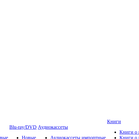
Книги
Blu-ray/DVD
Аудиокассеты
Книги о
овые
Новые
Аудиокассеты импортные
Книги о