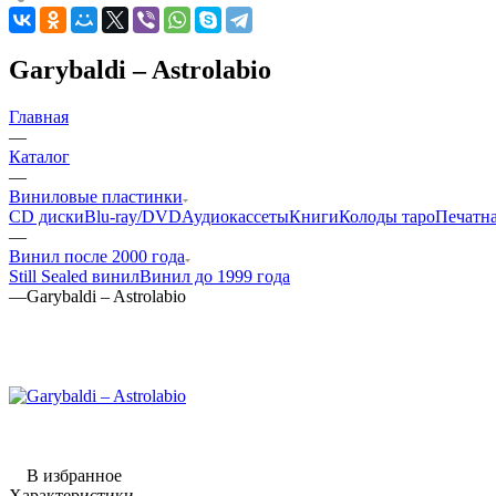
Garybaldi – Astrolabio
Главная
—
Каталог
—
Виниловые пластинки
CD диски
Blu-ray/DVD
Аудиокассеты
Книги
Колоды таро
Печатн
—
Винил после 2000 года
Still Sealed винил
Винил до 1999 года
—
Garybaldi – Astrolabio
В избранное
Характеристики