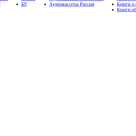
У
БУ
Аудиокассеты Россия
Книги о
Книги об