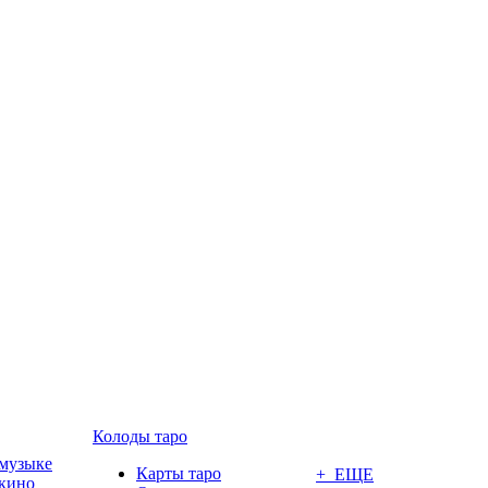
Колоды таро
 музыке
Карты таро
+ ЕЩЕ
 кино