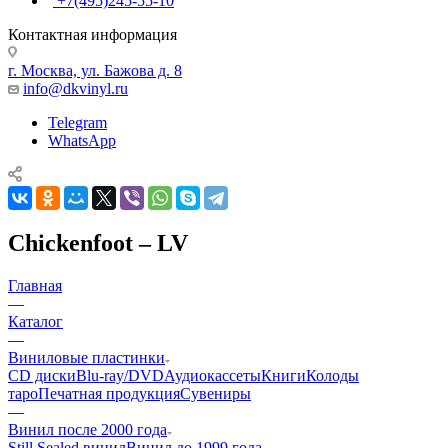
+7(495)245-55-10
Контактная информация
г. Москва, ул. Бажова д. 8
info@dkvinyl.ru
Telegram
WhatsApp
Chickenfoot – LV
Главная
—
Каталог
—
Виниловые пластинки
CD диски
Blu-ray/DVD
Аудиокассеты
Книги
Колоды
таро
Печатная продукция
Сувениры
—
Винил после 2000 года
Still Sealed винил
Винил до 1999 года