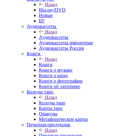
Назад
Blu-ray/DVD
Новые
БУ
Аудиокассеты
Назад
Аудиокассеты
Аудиокассеты импортные
Аудиокассеты Россия
Книги
Назад
Книги
Книги о музыке
Книги о кино
Книги о фотографии
Книги об эзотерике
Колоды таро
Назад
Колоды таро
Карты таро
Оракулы
Метафорические карты
Печатная продукция
Назад
Печатная продукция