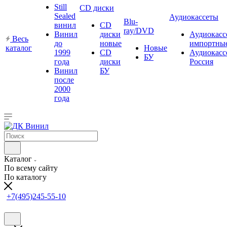
Still
CD диски
Sealed
Аудиокассеты
Blu-
винил
CD
ray/DVD
Винил
диски
Аудиокасс
Весь
до
новые
импортны
каталог
Новые
1999
CD
Аудиокасс
БУ
года
диски
Россия
Винил
БУ
после
2000
года
Каталог
По всему сайту
По каталогу
+7(495)245-55-10