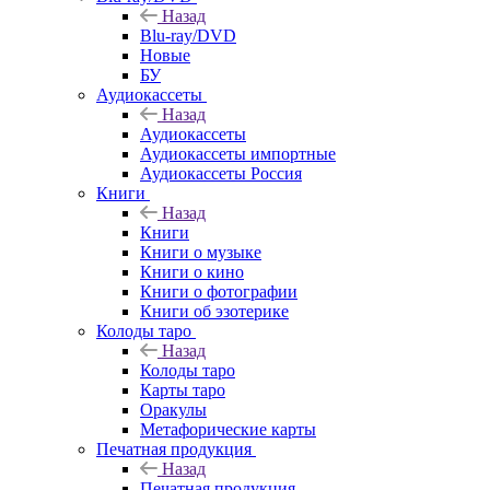
Назад
Blu-ray/DVD
Новые
БУ
Аудиокассеты
Назад
Аудиокассеты
Аудиокассеты импортные
Аудиокассеты Россия
Книги
Назад
Книги
Книги о музыке
Книги о кино
Книги о фотографии
Книги об эзотерике
Колоды таро
Назад
Колоды таро
Карты таро
Оракулы
Метафорические карты
Печатная продукция
Назад
Печатная продукция