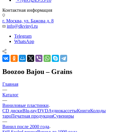
+7(495)245-55-10
Контактная информация
г. Москва, ул. Бажова д. 8
info@dkvinyl.ru
Telegram
WhatsApp
Boozoo Bajou – Grains
Главная
—
Каталог
—
Виниловые пластинки
CD диски
Blu-ray/DVD
Аудиокассеты
Книги
Колоды
таро
Печатная продукция
Сувениры
—
Винил после 2000 года
Still Sealed винил
Винил до 1999 года