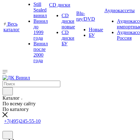
Still
CD диски
Sealed
Аудиокассеты
Blu-
винил
CD
ray/DVD
Винил
диски
Аудиокасс
Весь
до
новые
импортны
каталог
Новые
1999
CD
Аудиокасс
БУ
года
диски
Россия
Винил
БУ
после
2000
года
Каталог
По всему сайту
По каталогу
+7(495)245-55-10