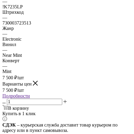
—
!K7235LP
Штрихкод
—
730003723513
Жанр
—
Electronic
Винил
—
Near Mint
Конверт
—
Mint
7 500
₽
/шт
Варианты цен
7 500
₽
/шт
Подробности
В корзину
Купить в 1 клик
СДЭК
– курьерская служба доставит товар курьером по
адресу или в пункт самовывоза.