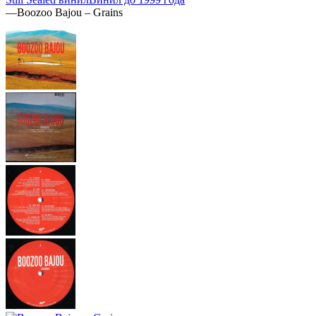
—
Boozoo Bajou – Grains