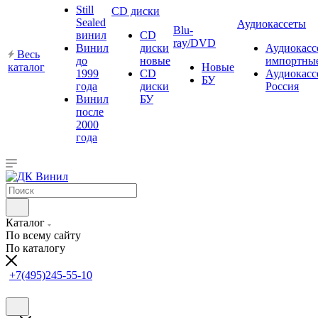
Still
CD диски
Sealed
Аудиокассеты
Blu-
винил
CD
ray/DVD
Винил
диски
Аудиокасс
Весь
до
новые
импортны
каталог
Новые
1999
CD
Аудиокасс
БУ
года
диски
Россия
Винил
БУ
после
2000
года
Каталог
По всему сайту
По каталогу
+7(495)245-55-10