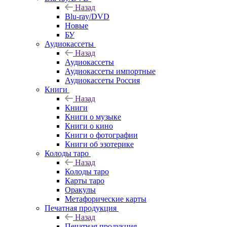
Назад
Blu-ray/DVD
Новые
БУ
Аудиокассеты
Назад
Аудиокассеты
Аудиокассеты импортные
Аудиокассеты Россия
Книги
Назад
Книги
Книги о музыке
Книги о кино
Книги о фотографии
Книги об эзотерике
Колоды таро
Назад
Колоды таро
Карты таро
Оракулы
Метафорические карты
Печатная продукция
Назад
Печатная продукция