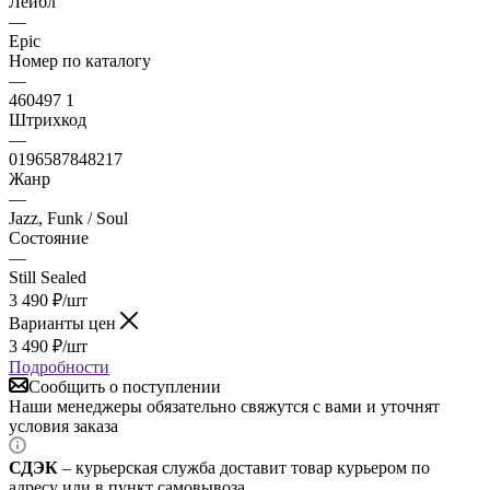
Лейбл
—
Epic
Номер по каталогу
—
460497 1
Штрихкод
—
0196587848217
Жанр
—
Jazz, Funk / Soul
Состояние
—
Still Sealed
3 490
₽
/шт
Варианты цен
3 490
₽
/шт
Подробности
Сообщить о поступлении
Наши менеджеры обязательно свяжутся с вами и уточнят
условия заказа
СДЭК
– курьерская служба доставит товар курьером по
адресу или в пункт самовывоза.