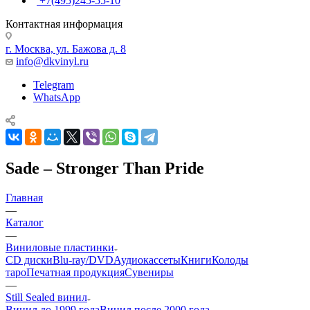
+7(495)245-55-10
Контактная информация
г. Москва, ул. Бажова д. 8
info@dkvinyl.ru
Telegram
WhatsApp
Sade – Stronger Than Pride
Главная
—
Каталог
—
Виниловые пластинки
CD диски
Blu-ray/DVD
Аудиокассеты
Книги
Колоды
таро
Печатная продукция
Сувениры
—
Still Sealed винил
Винил до 1999 года
Винил после 2000 года