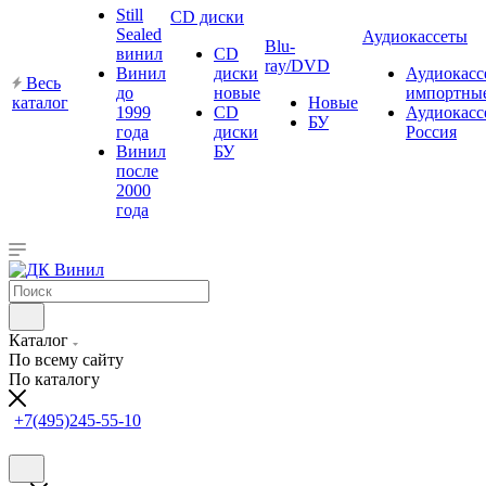
Still
CD диски
Sealed
Аудиокассеты
Blu-
винил
CD
ray/DVD
Винил
диски
Аудиокасс
Весь
до
новые
импортны
каталог
Новые
1999
CD
Аудиокасс
БУ
года
диски
Россия
Винил
БУ
после
2000
года
Каталог
По всему сайту
По каталогу
+7(495)245-55-10