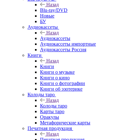
Назад
Blu-ray/DVD
Новые
БУ
Аудиокассеты
Назад
Аудиокассеты
Аудиокассеты импортные
Аудиокассеты Россия
Книги
Назад
Книги
Книги о музыке
Книги о кино
Книги о фотографии
Книги об эзотерике
Колоды таро
Назад
Колоды таро
Карты таро
Оракулы
Метафорические карты
Печатная продукция
Назад
Печатная продукция