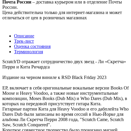
Почта России
– доставка курьером или в отделение Почты
России.
Цена действительна только для интернет-магазина и может
отличаться от цен в розничных магазинах
Описание
Трек-лист
Оценка состояния
Терминология
Scratch'D отражает сотрудничество двух звезд - Ли «Скретча»
Перри и Кита Ричардса
Издание на черном виниле к RSD Black Friday 2023
EP, включает в себя оригинальные вокальные версии Books Of
Moose и Heavy Voodoo, а также новые инструментальные
композиции, Moses Books (Dub Mix) и Who Dares (Dub Mix), в
которых на передовой присутствует гитара Кита.
Гитарные партии Кита для Heavy Voodoo и его дабплейта Who
Dares Dub были записаны во время сессий в Нью-Йорке для
альбома Ли Скретча Перри 2008 года, "Scratch Came, Scratch
Saw, Scratch Conquered".
Короткое совместное творчество было пронизано магией,