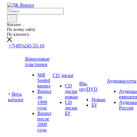
Каталог
По всему сайту
По каталогу
+7(495)245-55-10
Виниловые
пластинки
Still
CD диски
Sealed
Аудиокассеты
Blu-
винил
CD
ray/DVD
Винил
диски
Аудиока
Весь
до
новые
импорт
каталог
Новые
1999
CD
Аудиока
БУ
года
диски
Россия
Винил
БУ
после
2000
года