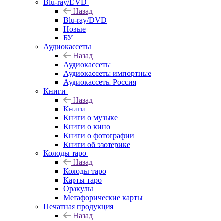
Blu-ray/DVD
Назад
Blu-ray/DVD
Новые
БУ
Аудиокассеты
Назад
Аудиокассеты
Аудиокассеты импортные
Аудиокассеты Россия
Книги
Назад
Книги
Книги о музыке
Книги о кино
Книги о фотографии
Книги об эзотерике
Колоды таро
Назад
Колоды таро
Карты таро
Оракулы
Метафорические карты
Печатная продукция
Назад