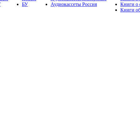
У
БУ
Аудиокассеты Россия
Книги о
Книги об