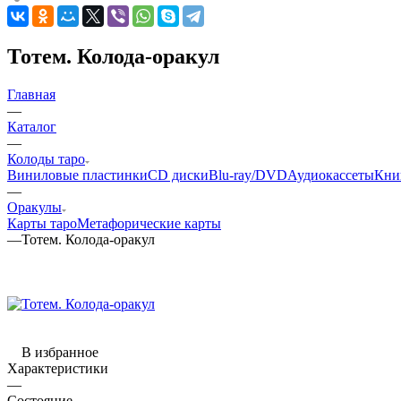
Тотем. Колода-оракул
Главная
—
Каталог
—
Колоды таро
Виниловые пластинки
CD диски
Blu-ray/DVD
Аудиокассеты
Кни
—
Оракулы
Карты таро
Метафорические карты
—
Тотем. Колода-оракул
В избранное
Характеристики
—
Состояние