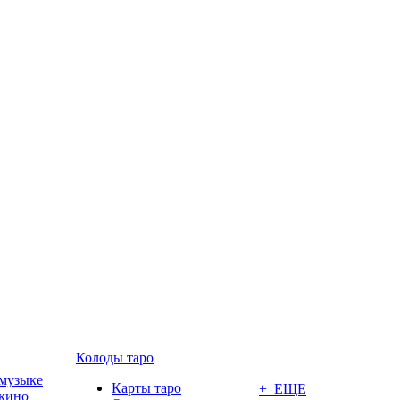
Колоды таро
 музыке
Карты таро
+ ЕЩЕ
 кино