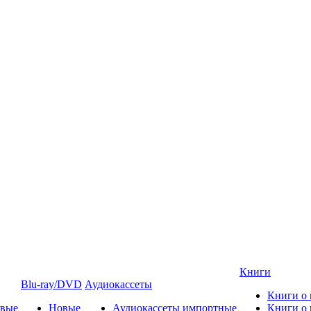
Книги
Blu-ray/DVD
Аудиокассеты
Книги о
овые
Новые
Аудиокассеты импортные
Книги о