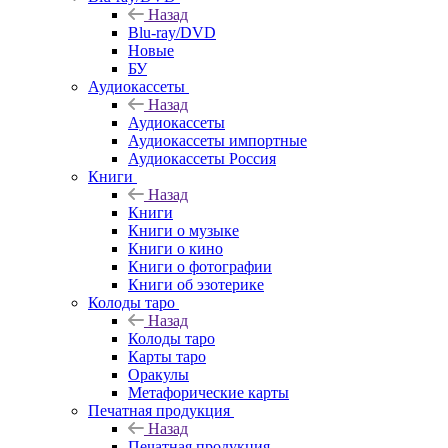
Назад
Blu-ray/DVD
Новые
БУ
Аудиокассеты
Назад
Аудиокассеты
Аудиокассеты импортные
Аудиокассеты Россия
Книги
Назад
Книги
Книги о музыке
Книги о кино
Книги о фотографии
Книги об эзотерике
Колоды таро
Назад
Колоды таро
Карты таро
Оракулы
Метафорические карты
Печатная продукция
Назад
Печатная продукция