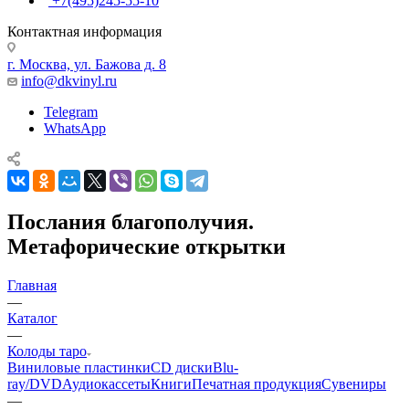
+7(495)245-55-10
Контактная информация
г. Москва, ул. Бажова д. 8
info@dkvinyl.ru
Telegram
WhatsApp
Послания благополучия.
Метафорические открытки
Главная
—
Каталог
—
Колоды таро
Виниловые пластинки
CD диски
Blu-
ray/DVD
Аудиокассеты
Книги
Печатная продукция
Сувениры
—