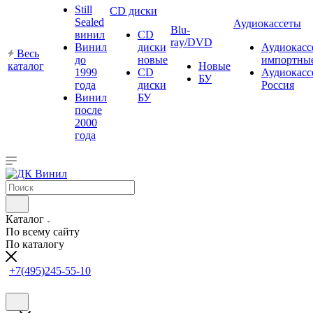
Still
CD диски
Sealed
Аудиокассеты
Blu-
винил
CD
ray/DVD
Винил
диски
Аудиокасс
Весь
до
новые
импортны
каталог
Новые
1999
CD
Аудиокасс
БУ
года
диски
Россия
Винил
БУ
после
2000
года
Каталог
По всему сайту
По каталогу
+7(495)245-55-10