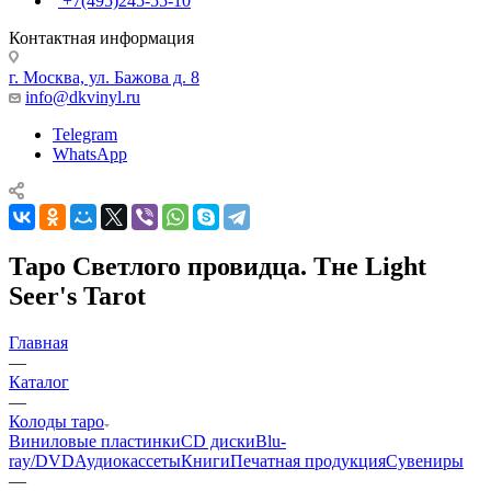
+7(495)245-55-10
Контактная информация
г. Москва, ул. Бажова д. 8
info@dkvinyl.ru
Telegram
WhatsApp
Таро Светлого провидца. Тне Light
Seer's Tarot
Главная
—
Каталог
—
Колоды таро
Виниловые пластинки
CD диски
Blu-
ray/DVD
Аудиокассеты
Книги
Печатная продукция
Сувениры
—