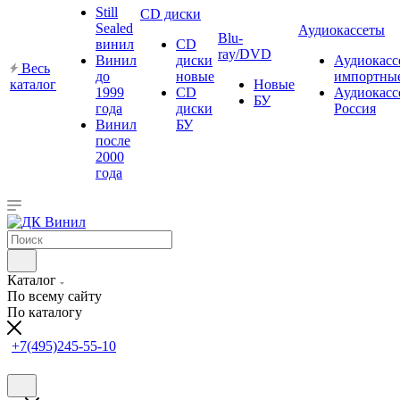
Still
CD диски
Sealed
Аудиокассеты
Blu-
винил
CD
ray/DVD
Винил
диски
Аудиокасс
Весь
до
новые
импортны
каталог
Новые
1999
CD
Аудиокасс
БУ
года
диски
Россия
Винил
БУ
после
2000
года
Каталог
По всему сайту
По каталогу
+7(495)245-55-10