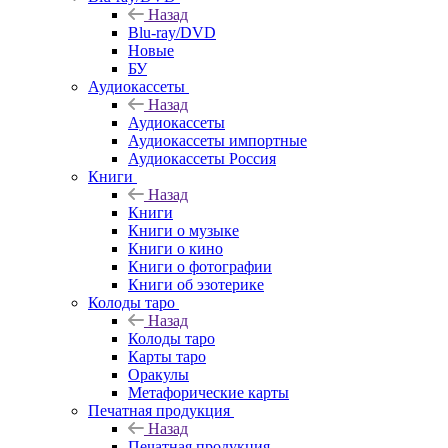
Назад
Blu-ray/DVD
Новые
БУ
Аудиокассеты
Назад
Аудиокассеты
Аудиокассеты импортные
Аудиокассеты Россия
Книги
Назад
Книги
Книги о музыке
Книги о кино
Книги о фотографии
Книги об эзотерике
Колоды таро
Назад
Колоды таро
Карты таро
Оракулы
Метафорические карты
Печатная продукция
Назад
Печатная продукция