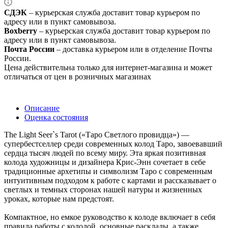
СДЭК
– курьерская служба доставит товар курьером по
адресу или в пункт самовывоза.
Boxberry
– курьерская служба доставит товар курьером по
адресу или в пункт самовывоза.
Почта России
– доставка курьером или в отделение Почты
России.
Цена действительна только для интернет-магазина и может
отличаться от цен в розничных магазинах
Описание
Оценка состояния
The Light Seer`s Tarot («Таро Светлого провидца») —
супербестселлер среди современных колод Таро, завоевавший
сердца тысяч людей по всему миру. Эта яркая позитивная
колода художницы и дизайнера Крис-Энн сочетает в себе
традиционные архетипы и символизм Таро с современным
интуитивным подходом к работе с картами и рассказывает о
светлых и темных сторонах нашей натуры и жизненных
уроках, которые нам предстоят.
Компактное, но емкое руководство к колоде включает в себя
правила работы с колодой, основные расклады, а также