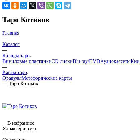
Таро Котиков
Главная
—
Каталог
—
Колоды таро
Виниловые пластинки
CD диски
Blu-ray/DVD
Аудиокассеты
Кни
—
Карты таро
Оракулы
Метафорические карты
—
Таро Котиков
В избранное
Характеристики
—
Состояние