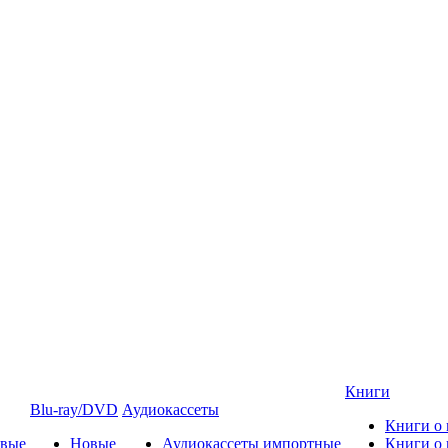
Книги
Blu-ray/DVD
Аудиокассеты
Книги о
овые
Новые
Аудиокассеты импортные
Книги о