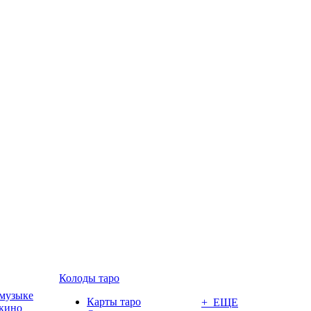
Колоды таро
 музыке
Карты таро
+ ЕЩЕ
 кино