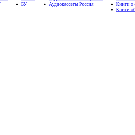
У
БУ
Аудиокассеты Россия
Книги о
Книги об