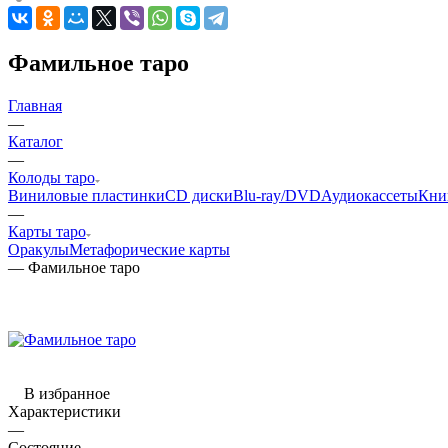
Фамильное таро
Главная
—
Каталог
—
Колоды таро
Виниловые пластинки
CD диски
Blu-ray/DVD
Аудиокассеты
Кни
—
Карты таро
Оракулы
Метафорические карты
—
Фамильное таро
В избранное
Характеристики
—
Состояние