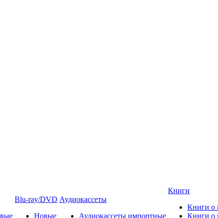
Книги
Blu-ray/DVD
Аудиокассеты
Книги о
овые
Новые
Аудиокассеты импортные
Книги о