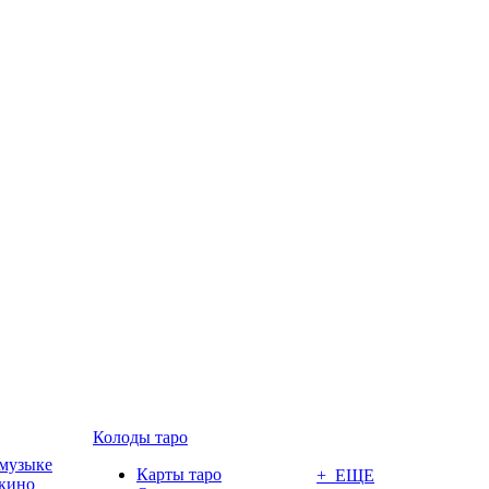
Колоды таро
 музыке
Карты таро
+ ЕЩЕ
 кино