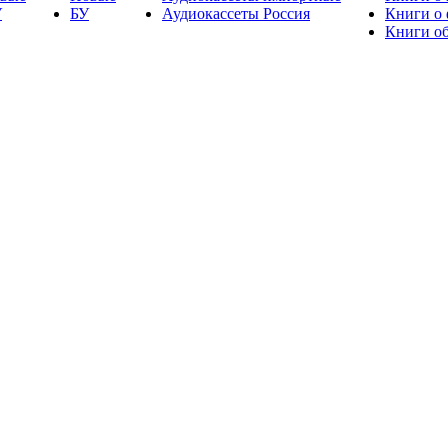
У
БУ
Аудиокассеты Россия
Книги о
Книги об