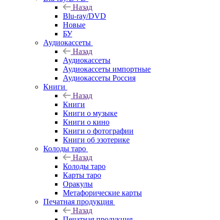
Назад
Blu-ray/DVD
Новые
БУ
Аудиокассеты
Назад
Аудиокассеты
Аудиокассеты импортные
Аудиокассеты Россия
Книги
Назад
Книги
Книги о музыке
Книги о кино
Книги о фотографии
Книги об эзотерике
Колоды таро
Назад
Колоды таро
Карты таро
Оракулы
Метафорические карты
Печатная продукция
Назад
Печатная продукция