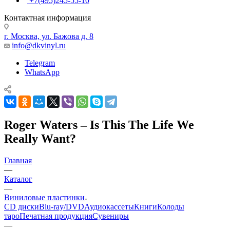
+7(495)245-55-10
Контактная информация
г. Москва, ул. Бажова д. 8
info@dkvinyl.ru
Telegram
WhatsApp
Roger Waters – Is This The Life We
Really Want?
Главная
—
Каталог
—
Виниловые пластинки
CD диски
Blu-ray/DVD
Аудиокассеты
Книги
Колоды
таро
Печатная продукция
Сувениры
—