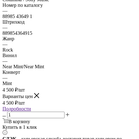
Номер по каталогу
—
88985 43649 1
Штрихкод
—
889854364915
Жанр
—
Rock
Винил
—
Near Mint/Near Mint
Конверт
—
Mint
4 500
₽
/шт
Варианты цен
4 500
₽
/шт
Подробности
В корзину
Купить в 1 клик
СДЭК
– курьерская служба доставит товар курьером по