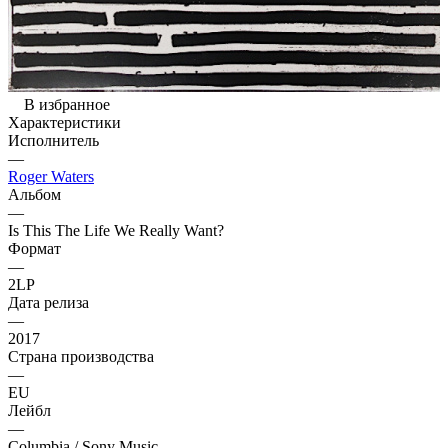
В избранное
Характеристики
Исполнитель
—
Roger Waters
Альбом
—
Is This The Life We Really Want?
Формат
—
2LP
Дата релиза
—
2017
Страна производства
—
EU
Лейбл
—
Columbia / Sony Music