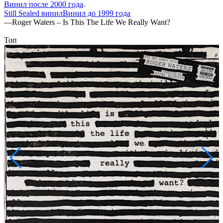
Винил после 2000 года
Still Sealed винил
Винил до 1999 года
—
Roger Waters – Is This The Life We Really Want?
Топ