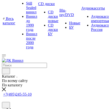
Still
CD диски
Sealed
Аудиокассеты
Blu-
винил
CD
ray/DVD
Винил
диски
Аудиокасс
Весь
до
новые
импортны
каталог
Новые
1999
CD
Аудиокасс
БУ
года
диски
Россия
Винил
БУ
после
2000
года
Каталог
По всему сайту
По каталогу
+7(495)245-55-10