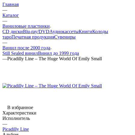
Главная
—
Каталог
—
Виниловые пластинки
CD диски
Blu-ray/DVD
Аудиокассеты
Книги
Колоды
таро
Печатная продукция
Сувениры
—
Винил после 2000 года
Still Sealed винил
Винил до 1999 года
—
Picadilly Line – The Huge World Of Emily Small
В избранное
Характеристики
Исполнитель
—
Picadilly Line
Альбом