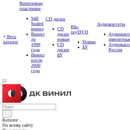
Виниловые
пластинки
Still
CD диски
Sealed
Аудиокассеты
Blu-
винил
CD
ray/DVD
Винил
диски
Аудиокасс
Весь
до
новые
импортны
каталог
Новые
1999
CD
Аудиокасс
БУ
года
диски
Россия
Винил
БУ
после
2000
года
Каталог
По всему сайту