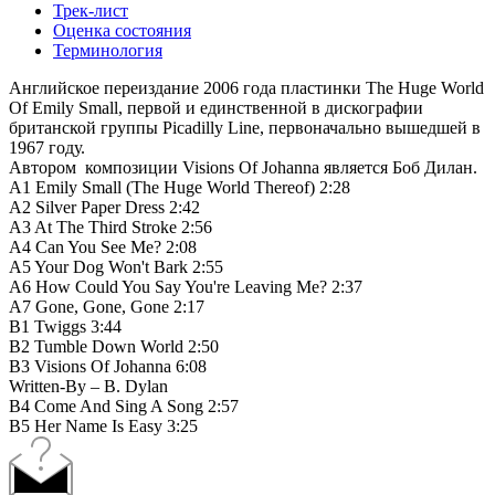
Трек-лист
Оценка состояния
Терминология
Английское переиздание 2006 года пластинки The Huge World
Of Emily Small, первой и единственной в дискографии
британской группы Picadilly Line, первоначально вышедшей в
1967 году.
Автором композиции Visions Of Johanna является Боб Дилан.
A1 Emily Small (The Huge World Thereof) 2:28
A2 Silver Paper Dress 2:42
A3 At The Third Stroke 2:56
A4 Can You See Me? 2:08
A5 Your Dog Won't Bark 2:55
A6 How Could You Say You're Leaving Me? 2:37
A7 Gone, Gone, Gone 2:17
B1 Twiggs 3:44
B2 Tumble Down World 2:50
B3 Visions Of Johanna 6:08
Written-By – B. Dylan
B4 Come And Sing A Song 2:57
B5 Her Name Is Easy 3:25