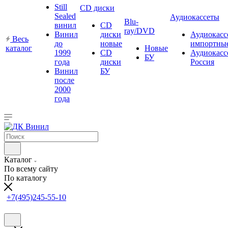
Still
CD диски
Sealed
Аудиокассеты
Blu-
винил
CD
ray/DVD
Винил
диски
Аудиокасс
Весь
до
новые
импортны
каталог
Новые
1999
CD
Аудиокасс
БУ
года
диски
Россия
Винил
БУ
после
2000
года
Каталог
По всему сайту
По каталогу
+7(495)245-55-10