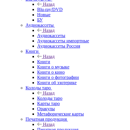
Назад
Blu-ray/DVD
Новые
БУ
Аудиокассеты
Назад
Аудиокассеты
Аудиокассеты импортные
Аудиокассеты Россия
Книги
Назад
Книги
Книги о музыке
Книги о кино
Книги о фотографии
Книги об эзотерике
Колоды таро
Назад
Колоды таро
Карты таро
Оракулы
Метафорические карты
Печатная продукция
Назад
Печатная продукция