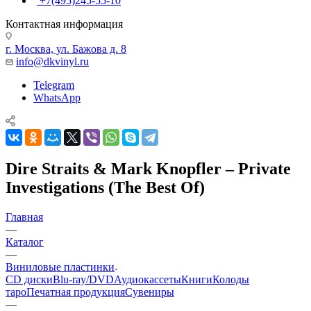
+7(495)245-55-10
Контактная информация
г. Москва, ул. Бажова д. 8
info@dkvinyl.ru
Telegram
WhatsApp
Dire Straits & Mark Knopfler – Private
Investigations (The Best Of)
Главная
—
Каталог
—
Виниловые пластинки
CD диски
Blu-ray/DVD
Аудиокассеты
Книги
Колоды
таро
Печатная продукция
Сувениры
—