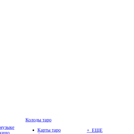
Колоды таро
 музыке
Карты таро
+ ЕЩЕ
 кино