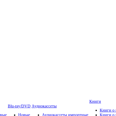
Книги
Blu-ray/DVD
Аудиокассеты
Книги о
овые
Новые
Аудиокассеты импортные
Книги о