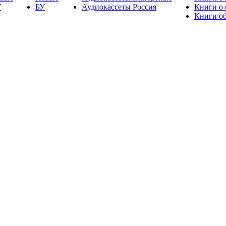
У
БУ
Аудиокассеты Россия
Книги о
Книги об