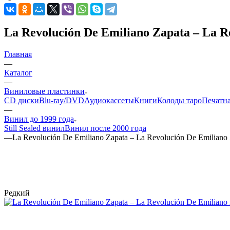
La Revolución De Emiliano Zapata – La R
Главная
—
Каталог
—
Виниловые пластинки
CD диски
Blu-ray/DVD
Аудиокассеты
Книги
Колоды таро
Печатн
—
Винил до 1999 года
Still Sealed винил
Винил после 2000 года
—
La Revolución De Emiliano Zapata – La Revolución De Emiliano
Редкий