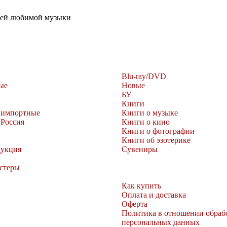
шей любимой музыки
Blu-ray/DVD
ые
Новые
БУ
Книги
 импортные
Книги о музыке
 Россия
Книги о кино
Книги о фотографии
Книги об эзотерике
дукция
Сувениры
остеры
Как купить
Оплата и доставка
Оферта
Политика в отношении обраб
персональных данных