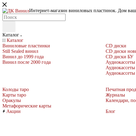
Интернет-магазин виниловых пластинок. Дом ва
Каталог
Каталог
Виниловые пластинки
CD диски
Still Sealed винил
CD диски нов
Винил до 1999 года
CD диски БУ
Винил после 2000 года
Аудиокассеты
Аудиокассеты
Аудиокассеты
Колоды таро
Печатная про
Карты таро
Журналы
Оракулы
Календари, п
Метафорические карты
Акции
Блог