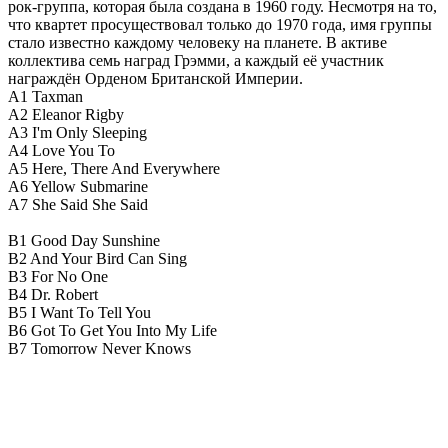
рок-группа, которая была создана в 1960 году. Несмотря на то,
что квартет просуществовал только до 1970 года, имя группы
стало известно каждому человеку на планете. В активе
коллектива семь наград Грэмми, а каждый её участник
награждён Орденом Британской Империи.
A1 Taxman
A2 Eleanor Rigby
A3 I'm Only Sleeping
A4 Love You To
A5 Here, There And Everywhere
A6 Yellow Submarine
A7 She Said She Said
B1 Good Day Sunshine
B2 And Your Bird Can Sing
B3 For No One
B4 Dr. Robert
B5 I Want To Tell You
B6 Got To Get You Into My Life
B7 Tomorrow Never Knows