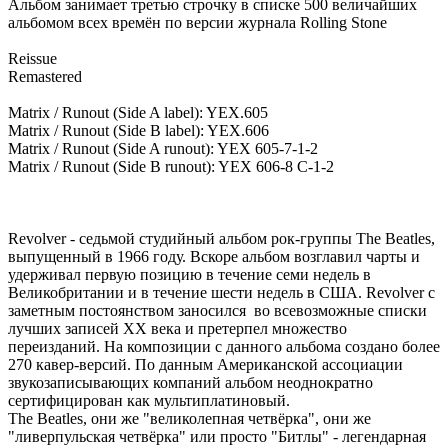
Альбом занимает третью строчку в списке 500 величайших
альбомом всех времён по версии журнала Rolling Stone
Reissue
Remastered
Matrix / Runout (Side A label): YEX.605
Matrix / Runout (Side B label): YEX.606
Matrix / Runout (Side A runout): YEX 605-7-1-2
Matrix / Runout (Side B runout): YEX 606-8 C-1-2
Revolver - седьмой студийный альбом рок-группы The Beatles,
выпущенный в 1966 году. Вскоре альбом возглавил чарты и
удерживал первую позицию в течение семи недель в
Великобритании и в течение шести недель в США. Revolver с
заметным постоянством заносился во всевозможные списки
лучших записей XX века и претерпел множество
переизданий. На композиции с данного альбома создано более
270 кавер-версий. По данным Американской ассоциации
звукозаписывающих компаний альбом неоднократно
сертифицирован как мультиплатиновый.
The Beatles, они же "великолепная четвёрка", они же
"ливерпульская четвёрка" или просто "Битлы" - легендарная