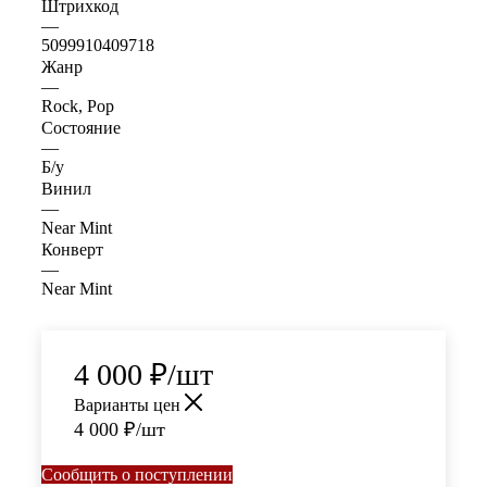
Штрихкод
—
5099910409718
Жанр
—
Rock, Pop
Состояние
—
Б/у
Винил
—
Near Mint
Конверт
—
Near Mint
4 000
₽
/шт
Варианты цен
4 000
₽
/шт
Сообщить о поступлении