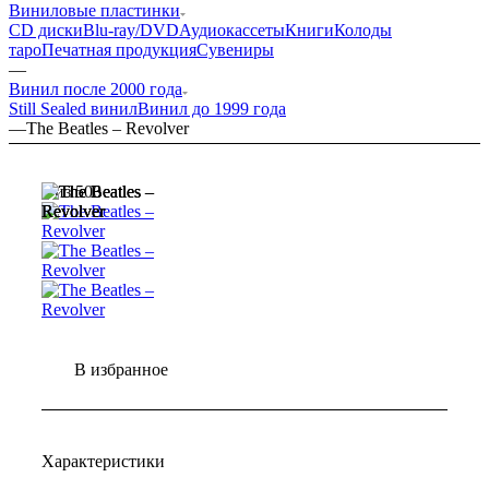
Виниловые пластинки
CD диски
Blu-ray/DVD
Аудиокассеты
Книги
Колоды
таро
Печатная продукция
Сувениры
—
Винил после 2000 года
Still Sealed винил
Винил до 1999 года
—
The Beatles – Revolver
3 из 500
В избранное
Характеристики