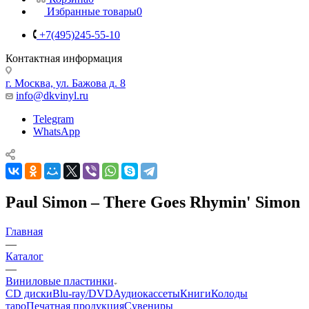
Избранные товары
0
+7(495)245-55-10
Контактная информация
г. Москва, ул. Бажова д. 8
info@dkvinyl.ru
Telegram
WhatsApp
Paul Simon – There Goes Rhymin' Simon
Главная
—
Каталог
—
Виниловые пластинки
CD диски
Blu-ray/DVD
Аудиокассеты
Книги
Колоды
таро
Печатная продукция
Сувениры