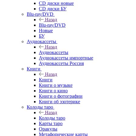
CD диски новые
CD диски БУ
Blu-ray/DVD
Назад
Blu-ray/DVD
Новые
БУ
Аудиокассеты
Назад
Аудиокассеты
Аудиокассеты импортные
Аудиокассеты Россия
Книги
Назад
Книги
Книги о музыке
Книги о кино
Книги о фотографии
Книги об эзотерике
Колоды таро
Назад
Колоды таро
Карты таро
Оракулы
Метафорические карты