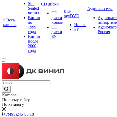
Still
CD диски
Sealed
Аудиокассеты
Blu-
винил
CD
ray/DVD
Винил
диски
Аудиокасс
Весь
до
новые
импортны
каталог
Новые
1999
CD
Аудиокасс
БУ
года
диски
Россия
Винил
БУ
после
2000
года
Каталог
По всему сайту
По каталогу
+7(495)245-55-10