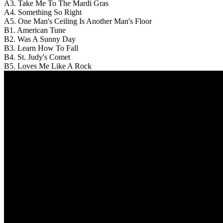
A3. Take Me To The Mardi Gras
A4. Something So Right
A5. One Man's Ceiling Is Another Man's Floor
B1. American Tune
B2. Was A Sunny Day
B3. Learn How To Fall
B4. St. Judy's Comet
B5. Loves Me Like A Rock