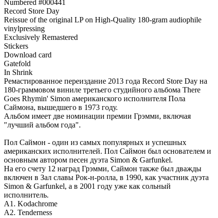
Numbered #000441
Record Store Day
Reissue of the original LP on High-Quality 180-gram audiophile
vinylpressing
Exclusively Remastered
Stickers
Download card
Gatefold
In Shrink
Ремастированное переиздание 2013 года Record Store Day на
180-граммовом виниле третьего студийного альбома There
Goes Rhymin' Simon американского исполнителя Пола
Саймона, вышедшего в 1973 году.
Альбом имеет две номинации премии Грэмми, включая
"лучший альбом года".
Пол Саймон - один из самых популярных и успешных
американских исполнителей. Пол Саймон был основателем и
основным автором песен дуэта Simon & Garfunkel.
На его счету 12 наград Грэмми, Саймон также был дважды
включен в Зал славы Рок-н-ролла, в 1990, как участник дуэта
Simon & Garfunkel, а в 2001 году уже как сольный
исполнитель.
A1. Kodachrome
A2. Tenderness