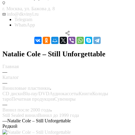
г. Москва, ул. Бажова д. 8
info@dkvinyl.ru
Telegram
WhatsApp
Natalie Cole – Still Unforgettable
Главная
—
Каталог
—
Виниловые пластинки
CD диски
Blu-ray/DVD
Аудиокассеты
Книги
Колоды
таро
Печатная продукция
Сувениры
—
Винил после 2000 года
Still Sealed винил
Винил до 1999 года
—
Natalie Cole – Still Unforgettable
Редкий