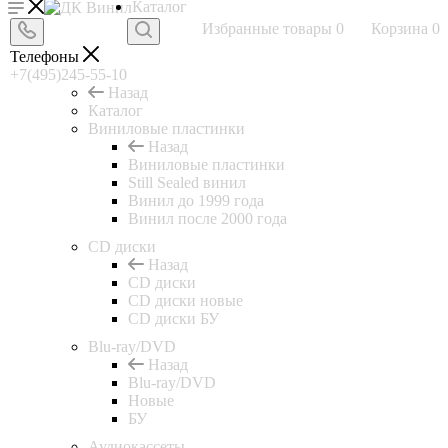
Каталог
Избранные товары
0
Корзина
0
Телефоны
+7(495)245-55-10
Назад
Каталог
Виниловые пластинки
Назад
Виниловые пластинки
Still Sealed винил
Винил до 1999 года
Винил после 2000 года
CD диски
Назад
CD диски
CD диски новые
CD диски БУ
Blu-ray/DVD
Назад
Blu-ray/DVD
Новые
БУ
Аудиокассеты