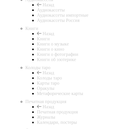
Назад
Аудиокассеты
Аудиокассеты импортные
Аудиокассеты Россия
Книги
Назад
Книги
Книги о музыке
Книги о кино
Книги о фотографии
Книги об эзотерике
Колоды таро
Назад
Колоды таро
Карты таро
Оракулы
Метафорические карты
Печатная продукция
Назад
Печатная продукция
Журналы
Календари, постеры