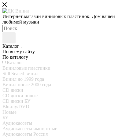
Интернет-магазин виниловых пластинок. Дом вашей
любимой музыки
Каталог
По всему сайту
По каталогу
Каталог
Виниловые пластинки
Still Sealed винил
Винил до 1999 года
Винил после 2000 года
CD диски
CD диски новые
CD диски БУ
Blu-ray/DVD
Новые
БУ
Аудиокассеты
Аудиокассеты импортные
Аудиокассеты Россия