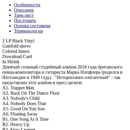
Особенности
Описание
Трек-лист
Послушать
Оценка состояния
Терминология
2 LP Black Vinyl
Gatefold sleeve
Colored Inners
Download Card
In Shrink
Девятый сольный студийный альбом 2018 года британского
певца-композитора и гитариста Марка Нопфлера (родился в
Шотландии в 1949 глду) . "Неторопливо-элегантный" - так
представлен этот альбом в пресс-релизе.
A1. Trapper Man
A2. Back On The Dance Floor
A3. Nobody's Child
A4. Nobody Does That
A5. Good On You Son
A6. Floating Away
B1. One Song At A Time
B2. Heavy Up
B3. Slow Learner