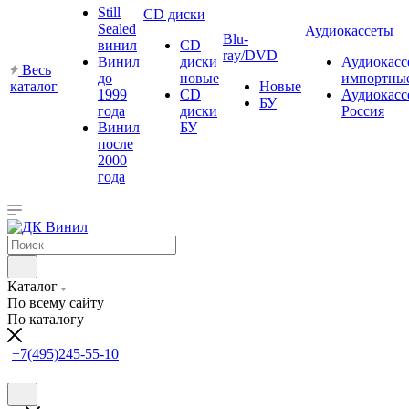
Still
CD диски
Sealed
Аудиокассеты
Blu-
винил
CD
ray/DVD
Винил
диски
Аудиокасс
Весь
до
новые
импортны
каталог
Новые
1999
CD
Аудиокасс
БУ
года
диски
Россия
Винил
БУ
после
2000
года
Каталог
По всему сайту
По каталогу
+7(495)245-55-10