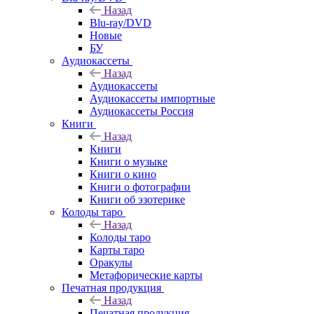
Назад
Blu-ray/DVD
Новые
БУ
Аудиокассеты
Назад
Аудиокассеты
Аудиокассеты импортные
Аудиокассеты Россия
Книги
Назад
Книги
Книги о музыке
Книги о кино
Книги о фотографии
Книги об эзотерике
Колоды таро
Назад
Колоды таро
Карты таро
Оракулы
Метафорические карты
Печатная продукция
Назад
Печатная продукция