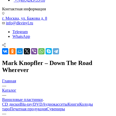
+7(495)245-55-10
Контактная информация
г. Москва, ул. Бажова д. 8
info@dkvinyl.ru
Telegram
WhatsApp
Mark Knopfler – Down The Road
Wherever
Главная
—
Каталог
—
Виниловые пластинки
CD диски
Blu-ray/DVD
Аудиокассеты
Книги
Колоды
таро
Печатная продукция
Сувениры
—