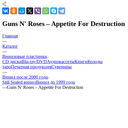
Guns N' Roses – Appetite For Destruction
Главная
—
Каталог
—
Виниловые пластинки
CD диски
Blu-ray/DVD
Аудиокассеты
Книги
Колоды
таро
Печатная продукция
Сувениры
—
Винил после 2000 года
Still Sealed винил
Винил до 1999 года
—
Guns N' Roses – Appetite For Destruction