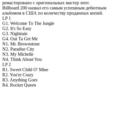
ремастировано с оригинальных мастер лент.
Billboard 200 назвал его самым успешным дебютным
альбомом в США по количеству проданных копий.
LP 1
G1. Welcome To The Jungle
G2. It's So Easy
G3. Nightrain
G4. Out Ta Get Me
N1. Mr. Brownstone
N2. Paradise City
N3. My Michelle
N4. Think About You
LP 2
R1. Sweet Child O' Mine
R2. You're Crazy
R3. Anything Goes
R4. Rocket Queen