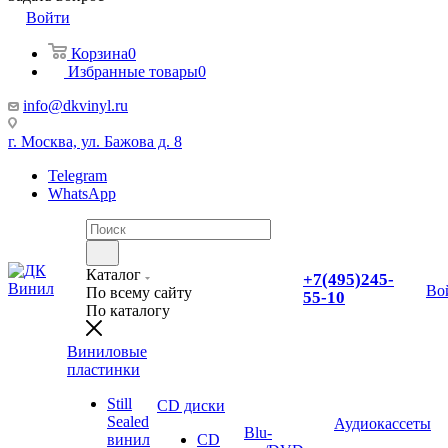
Войти
Корзина
0
Избранные товары
0
info@dkvinyl.ru
г. Москва, ул. Бажова д. 8
Telegram
WhatsApp
Каталог
+7(495)245-
Во
По всему сайту
55-10
По каталогу
Виниловые
пластинки
Still
CD диски
Sealed
Аудиокассеты
Blu-
винил
CD