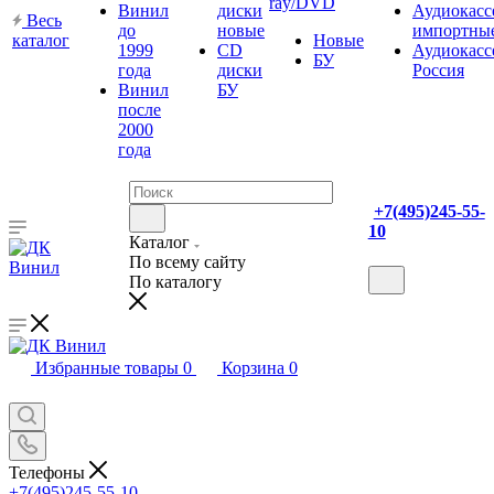
ray/DVD
Винил
диски
Аудиокасс
Весь
до
новые
импортны
каталог
Новые
1999
CD
Аудиокасс
БУ
года
диски
Россия
Винил
БУ
после
2000
года
+7(495)245-55-
10
Каталог
По всему сайту
По каталогу
Избранные товары
0
Корзина
0
Телефоны
+7(495)245-55-10