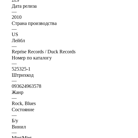
Дата релиза
—
2010
Страна производства
—
US
Лейбл
—
Reprise Records / Duck Records
Номер по каталогу
—
525325-1
Штрихкод
—
093624963578
Жанр
—
Rock, Blues
Состояние
—
Б/у
Винил
—
Mint/Mint