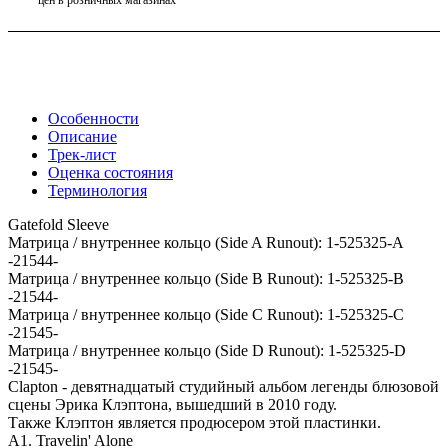
Особенности
Описание
Трек-лист
Оценка состояния
Терминология
Gatefold Sleeve
Матрица / внутреннее кольцо (Side A Runout): 1-525325-A
-21544-
Матрица / внутреннее кольцо (Side B Runout): 1-525325-B
-21544-
Матрица / внутреннее кольцо (Side C Runout): 1-525325-C
-21545-
Матрица / внутреннее кольцо (Side D Runout): 1-525325-D
-21545-
Clapton - девятнадцатый студийный альбом легенды блюзовой
сцены Эрика Клэптона, вышедший в 2010 году.
Также Клэптон является продюсером этой пластинки.
A1. Travelin' Alone