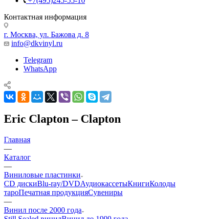
+7(495)245-55-10
Контактная информация
г. Москва, ул. Бажова д. 8
info@dkvinyl.ru
Telegram
WhatsApp
Eric Clapton – Clapton
Главная
—
Каталог
—
Виниловые пластинки
CD диски
Blu-ray/DVD
Аудиокассеты
Книги
Колоды
таро
Печатная продукция
Сувениры
—
Винил после 2000 года
Still Sealed винил
Винил до 1999 года