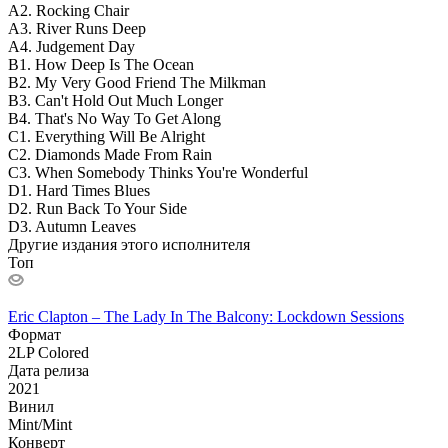
A2. Rocking Chair
A3. River Runs Deep
A4. Judgement Day
B1. How Deep Is The Ocean
B2. My Very Good Friend The Milkman
B3. Can't Hold Out Much Longer
B4. That's No Way To Get Along
C1. Everything Will Be Alright
C2. Diamonds Made From Rain
C3. When Somebody Thinks You're Wonderful
D1. Hard Times Blues
D2. Run Back To Your Side
D3. Autumn Leaves
Другие издания этого исполнителя
Топ
Eric Clapton – The Lady In The Balcony: Lockdown Sessions
Формат
2LP Colored
Дата релиза
2021
Винил
Mint/Mint
Конверт