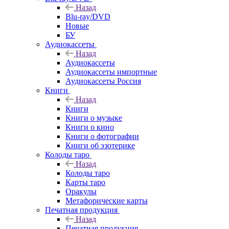
Назад
Blu-ray/DVD
Новые
БУ
Аудиокассеты
Назад
Аудиокассеты
Аудиокассеты импортные
Аудиокассеты Россия
Книги
Назад
Книги
Книги о музыке
Книги о кино
Книги о фотографии
Книги об эзотерике
Колоды таро
Назад
Колоды таро
Карты таро
Оракулы
Метафорические карты
Печатная продукция
Назад
Печатная продукция