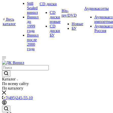
Still
CD диски
Sealed
Аудиокассеты
Blu-
винил
CD
ray/DVD
Винил
диски
Аудиокасс
Весь
до
новые
импортны
каталог
Новые
1999
CD
Аудиокасс
БУ
года
диски
Россия
Винил
БУ
после
2000
года
Каталог
По всему сайту
По каталогу
+7(495)245-55-10