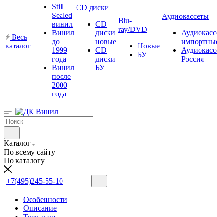
Still
CD диски
Sealed
Аудиокассеты
Blu-
винил
CD
ray/DVD
Винил
диски
Аудиокасс
Весь
до
новые
импортны
каталог
Новые
1999
CD
Аудиокасс
БУ
года
диски
Россия
Винил
БУ
после
2000
года
Каталог
По всему сайту
По каталогу
+7(495)245-55-10
Особенности
Описание
Трек-лист