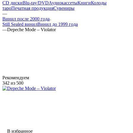
CD диски
Blu-ray/DVD
Аудиокассеты
Книги
Колоды
таро
Печатная продукция
Сувениры
—
Винил после 2000 года
Still Sealed винил
Винил до 1999 года
—
Depeche Mode – Violator
Рекомендуем
342 из 500
В избранное