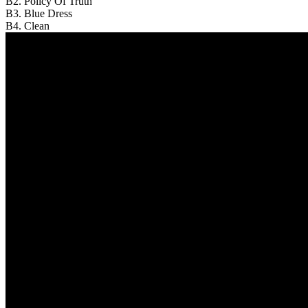
B2. Policy Of Truth
B3. Blue Dress
B4. Clean