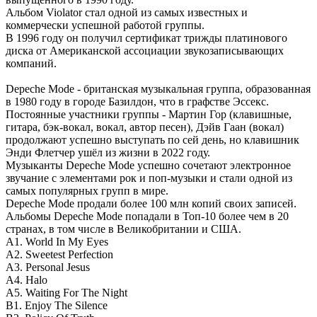
Альбом Violator стал одной из самых известных и
коммерчески успешной работой группы.
В 1996 году он получил сертификат трижды платинового
диска от Американской ассоциации звукозаписывающих
компаний.
Depeche Mode - британская музыкальная группа, образованная
в 1980 году в городе Базилдон, что в графстве Эссекс.
Постоянные участники группы - Мартин Гор (клавишные,
гитара, бэк-вокал, вокал, автор песен), Дэйв Гаан (вокал)
продолжают успешно выступать по сей день, но клавишник
Энди Флетчер ушёл из жизни в 2022 году.
Музыканты Depeche Mode успешно сочетают электронное
звучание с элементами рок и поп-музыки и стали одной из
самых популярных групп в мире.
Depeche Mode продали более 100 млн копий своих записей.
Альбомы Depeche Mode попадали в Топ-10 более чем в 20
странах, в том числе в Великобритании и США.
A1. World In My Eyes
A2. Sweetest Perfection
A3. Personal Jesus
A4. Halo
A5. Waiting For The Night
B1. Enjoy The Silence