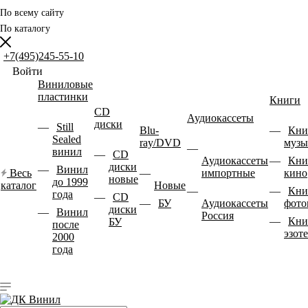
По всему сайту
По каталогу
+7(495)245-55-10
Войти
Виниловые
пластинки
Книги
CD
Аудиокассеты
диски
Still
Blu-
Кни
Sealed
ray/DVD
музы
винил
CD
Аудиокассеты
Кни
диски
Винил
Весь
импортные
кино
новые
до 1999
каталог
Новые
Кни
года
CD
БУ
Аудиокассеты
фото
диски
Винил
Россия
Кни
БУ
после
эзот
2000
года