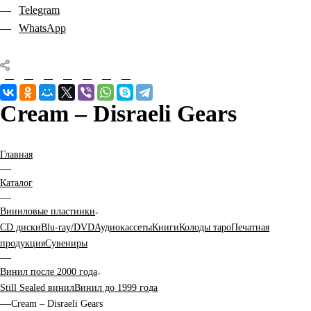
Telegram
WhatsApp
Cream – Disraeli Gears
Главная
—
Каталог
—
Виниловые пластинки
CD диски
Blu-ray/DVD
Аудиокассеты
Книги
Колоды таро
Печатная
продукция
Сувениры
—
Винил после 2000 года
Still Sealed винил
Винил до 1999 года
—
Cream – Disraeli Gears