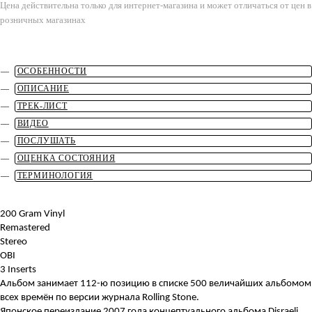
Цена действительна только для интернет-магазина и может отличаться от цен в
розничных магазинах
ОСОБЕННОСТИ
ОПИСАНИЕ
ТРЕК-ЛИСТ
ВИДЕО
ПОСЛУШАТЬ
ОЦЕНКА СОСТОЯНИЯ
ТЕРМИНОЛОГИЯ
200 Gram Vinyl
Remastered
Stereo
OBI
3 Inserts
Альбом занимает 112-ю позицию в списке 500 величайших альбомом
всех времён по версии журнала Rolling Stone.
Японское переиздание 2007 года концептуального альбома Disraeli