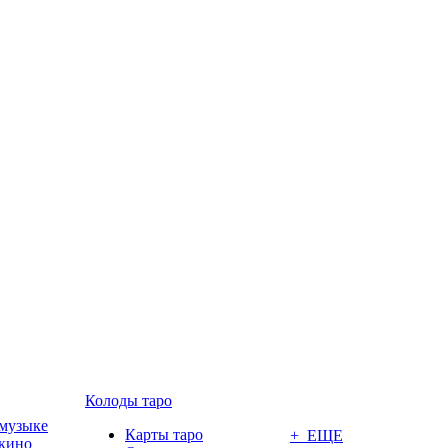
Колоды таро
 музыке
Карты таро
+ ЕЩЕ
 кино