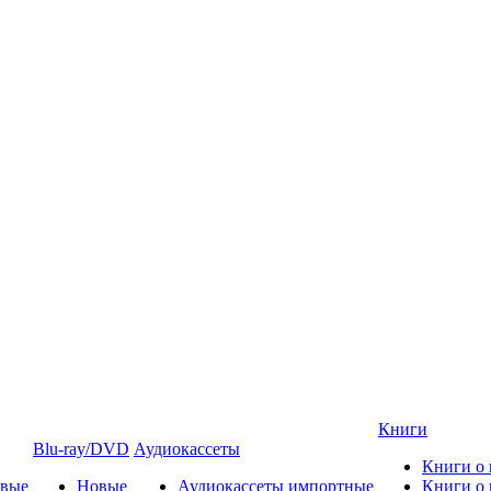
Книги
Blu-ray/DVD
Аудиокассеты
Книги о
овые
Новые
Аудиокассеты импортные
Книги о