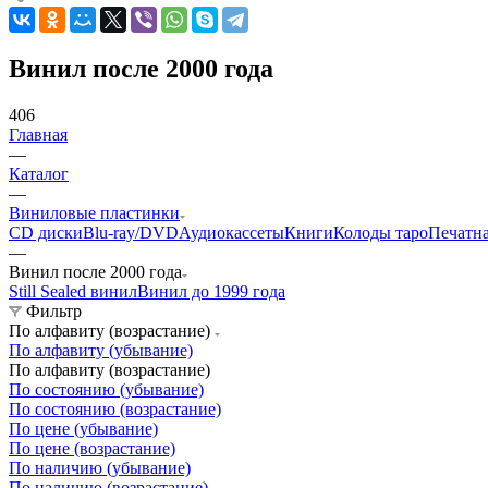
Винил после 2000 года
406
Главная
—
Каталог
—
Виниловые пластинки
CD диски
Blu-ray/DVD
Аудиокассеты
Книги
Колоды таро
Печатн
—
Винил после 2000 года
Still Sealed винил
Винил до 1999 года
Фильтр
По алфавиту (возрастание)
По алфавиту (убывание)
По алфавиту (возрастание)
По состоянию (убывание)
По состоянию (возрастание)
По цене (убывание)
По цене (возрастание)
По наличию (убывание)
По наличию (возрастание)