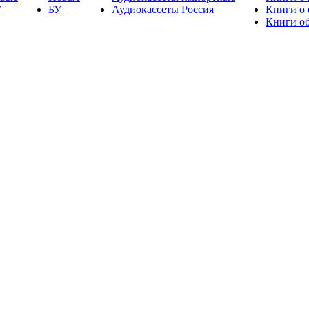
У
БУ
Аудиокассеты Россия
Книги о
Книги об