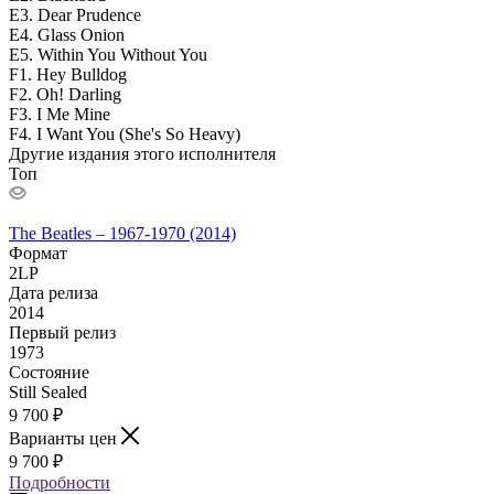
E3. Dear Prudence
E4. Glass Onion
E5. Within You Without You
F1. Hey Bulldog
F2. Oh! Darling
F3. I Me Mine
F4. I Want You (She's So Heavy)
Другие издания этого исполнителя
Топ
The Beatles – 1967-1970 (2014)
Формат
2LP
Дата релиза
2014
Первый релиз
1973
Состояние
Still Sealed
9 700
₽
Варианты цен
9 700
₽
Подробности