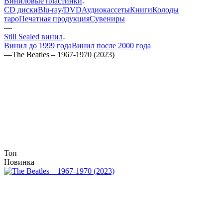
Виниловые пластинки
CD диски
Blu-ray/DVD
Аудиокассеты
Книги
Колоды
таро
Печатная продукция
Сувениры
—
Still Sealed винил
Винил до 1999 года
Винил после 2000 года
—
The Beatles – 1967-1970 (2023)
Топ
Новинка