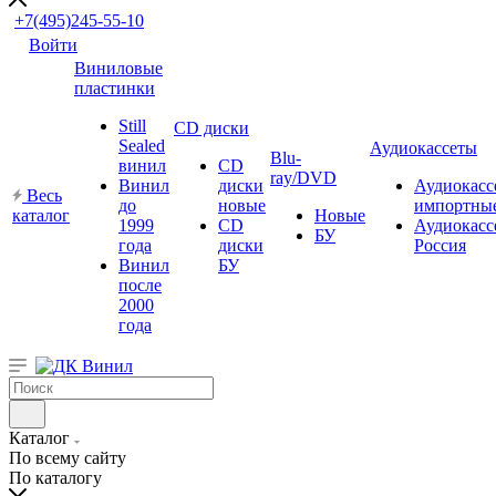
+7(495)245-55-10
Войти
Виниловые
пластинки
Still
CD диски
Sealed
Аудиокассеты
Blu-
винил
CD
ray/DVD
Винил
диски
Аудиокасс
Весь
до
новые
импортны
каталог
Новые
1999
CD
Аудиокасс
БУ
года
диски
Россия
Винил
БУ
после
2000
года
Каталог
По всему сайту
По каталогу