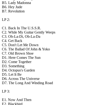
B5. Lady Madonna
B6. Hey Jude
B7. Revolution
LP 2:
C1. Back In The U.S.S.R.
C2. While My Guitar Gently Weeps
C3. Ob-La-Di, Ob-La-Da
C4. Get Back
C5. Don't Let Me Down
C6. The Ballad Of John & Yoko
C7. Old Brown Shoe
D1. Here Comes The Sun
D2. Come Together
D3. Something
D4. Octopus's Garden
D5. Let It Be
D6. Across The Universe
D7. The Long And Winding Road
LP 3:
E1. Now And Then
E2. Blackbird