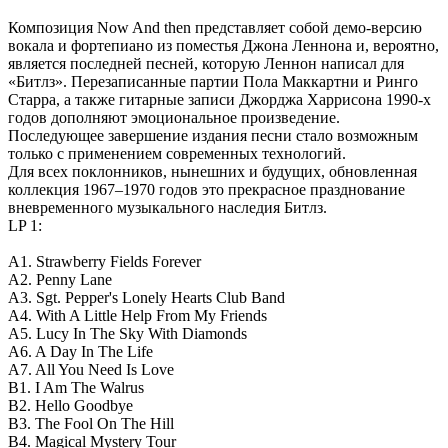
Композиция Now And then представляет собой демо-версию
вокала и фортепиано из поместья Джона Леннона и, вероятно,
является последней песней, которую Леннон написал для
«Битлз». Перезаписанные партии Пола Маккартни и Ринго
Старра, а также гитарные записи Джорджа Харрисона 1990-х
годов дополняют эмоциональное произведение.
Последующее завершение издания песни стало возможным
только с применением современных технологий.
Для всех поклонников, нынешних и будущих, обновленная
коллекция 1967–1970 годов это прекрасное празднование
вневременного музыкального наследия Битлз.
LP 1:
A1. Strawberry Fields Forever
A2. Penny Lane
A3. Sgt. Pepper's Lonely Hearts Club Band
A4. With A Little Help From My Friends
A5. Lucy In The Sky With Diamonds
A6. A Day In The Life
A7. All You Need Is Love
B1. I Am The Walrus
B2. Hello Goodbye
B3. The Fool On The Hill
B4. Magical Mystery Tour