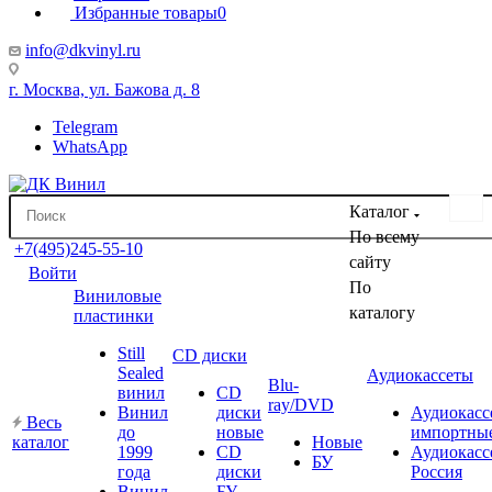
Избранные товары
0
info@dkvinyl.ru
г. Москва, ул. Бажова д. 8
Telegram
WhatsApp
Каталог
По всему
+7(495)245-55-10
сайту
Войти
По
Виниловые
каталогу
пластинки
Still
CD диски
Sealed
Аудиокассеты
Blu-
винил
CD
ray/DVD
Винил
диски
Аудиокасс
Весь
до
новые
импортны
каталог
Новые
1999
CD
Аудиокасс
БУ
года
диски
Россия
Винил
БУ