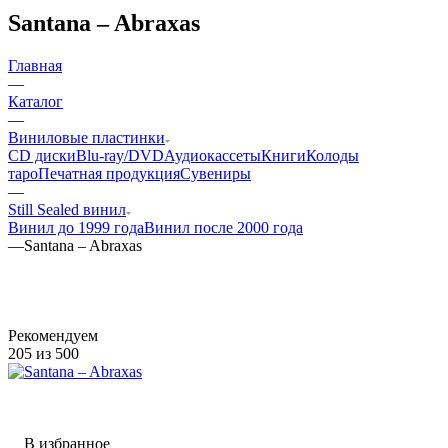
Santana – Abraxas
Главная
—
Каталог
—
Виниловые пластинки
CD диски
Blu-ray/DVD
Аудиокассеты
Книги
Колоды
таро
Печатная продукция
Сувениры
—
Still Sealed винил
Винил до 1999 года
Винил после 2000 года
—
Santana – Abraxas
Рекомендуем
205 из 500
В избранное