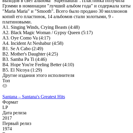
выходов в свет альбома "Supernatural". Пластинка получила
Грэмми в номинации "лучший альбом года" и содержала хиты
"Maria Maria" и "Smooth". Всего было продано 30 миллионов
копий его пластинок, 14 альбомов стали золотыми, 9 -
платиновыми.
A1. Singing Winds, Crying Beasts (4:48)
A2. Black Magic Woman / Gypsy Queen (5:17)
A3. Oye Como Va (4:17)
A4. Incident At Neshabur (4:58)
B1. Se A Cabo (2:49)
B2. Mother's Daughter (4:25)
B3. Samba Pa Ti (4:46)
B4. Hope You're Feeling Better (4:10)
B5. El Nicoya (1:29)
Другие издания этого исполнителя
Топ
Santana – Santana's Greatest Hits
Формат
LP
Дата релиза
2017
Первый релиз
1974