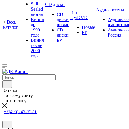
Still
CD диски
Sealed
Аудиокассеты
Blu-
винил
CD
ray/DVD
Винил
диски
Аудиокасс
Весь
до
новые
импортны
каталог
Новые
1999
CD
Аудиокасс
БУ
года
диски
Россия
Винил
БУ
после
2000
года
Каталог
По всему сайту
По каталогу
+7(495)245-55-10