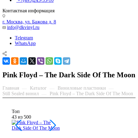
+7(495)245-55-10
Контактная информация
г. Москва, ул. Бажова д. 8
info@dkvinyl.ru
Telegram
WhatsApp
Pink Floyd – The Dark Side Of The Moon
Главная
Каталог
Виниловые пластинки
—
—
—
Still Sealed винил
Pink Floyd – The Dark Side Of The Moon
—
Топ
43 из 500