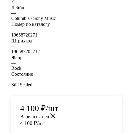
EU
Лейбл
—
Columbia / Sony Music
Номер по каталогу
—
19658720271
Штрихкод
—
196587202712
Жанр
—
Rock
Состояние
—
Still Sealed
4 100
₽
/шт
Варианты цен
4 100
₽
/шт