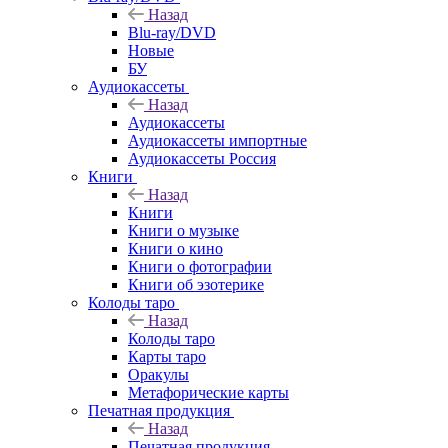
Назад
Blu-ray/DVD
Новые
БУ
Аудиокассеты
Назад
Аудиокассеты
Аудиокассеты импортные
Аудиокассеты Россия
Книги
Назад
Книги
Книги о музыке
Книги о кино
Книги о фотографии
Книги об эзотерике
Колоды таро
Назад
Колоды таро
Карты таро
Оракулы
Метафорические карты
Печатная продукция
Назад
Печатная продукция