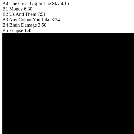
A4 The Great Gig In The Sky 4:15
B1 Money 6:30
B2 Us And Them 7:51
B3 Any Colour You Like 3:24
B4 Brain Damage 3:50
B5 Eclipse 1:45