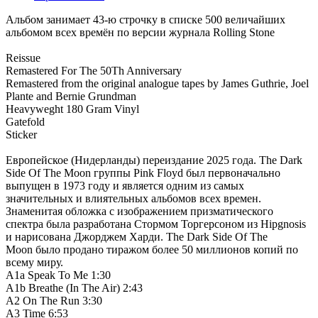
Альбом занимает 43-ю строчку в списке 500 величайших
альбомом всех времён по версии журнала Rolling Stone
Reissue
Remastered For The 50Th Anniversary
Remastered from the original analogue tapes by James Guthrie, Joel
Plante and Bernie Grundman
Heavyweght 180 Gram Vinyl
Gatefold
Sticker
Европейское (Нидерланды) переиздание 2025 года. The Dark
Side Of The Moon группы Pink Floyd был первоначально
выпущен в 1973 году и является одним из самых
значительных и влиятельных альбомов всех времен.
Знаменитая обложка с изображением призматического
спектра была разработана Стормом Торгерсоном из Hipgnosis
и нарисована Джорджем Харди. The Dark Side Of The
Moon было продано тиражом более 50 миллионов копий по
всему миру.
A1a Speak To Me 1:30
A1b Breathe (In The Air) 2:43
A2 On The Run 3:30
A3 Time 6:53