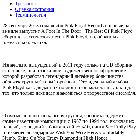
Трек-лист
Оценка состояния
Терминология
28 сентября 2018 года лейбл Pink Floyd Records впервые на
виниле выпустит A Foot In The Door - The Best Of Pink Floyd,
сборник классических песен Pink Floyd, подобранных
членами коллектива.
Изначально выпущенный в 2011 году только на CD сборник
стал последней пластинкой, художественное оформление
которой разработал легендарный дизайнер большинства
обложек группы Сторм Торгерсон. Это идеальный альбом
Pink Floyd как для давних поклонников коллектива, так и для
тех, кто только начинает знакомиться с творчеством ансамбля.
Охватывающий всю карьеру группы, сборник содержит
самые известные композиции с 1967 по 1994 год, включая их
первый, вошедший в британский топ-10, сингл See Emily Play
и не менее легендарные Wish You Were Here, Comfortably
Numb, Shine On You Crazy Diamond и High Hopes.