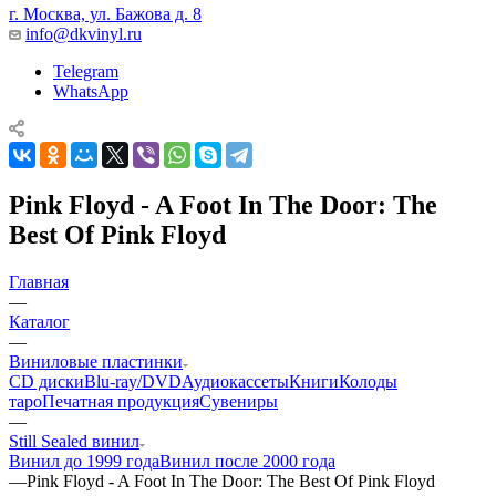
г. Москва, ул. Бажова д. 8
info@dkvinyl.ru
Telegram
WhatsApp
Pink Floyd - A Foot In The Door: The
Best Of Pink Floyd
Главная
—
Каталог
—
Виниловые пластинки
CD диски
Blu-ray/DVD
Аудиокассеты
Книги
Колоды
таро
Печатная продукция
Сувениры
—
Still Sealed винил
Винил до 1999 года
Винил после 2000 года
—
Pink Floyd - A Foot In The Door: The Best Of Pink Floyd