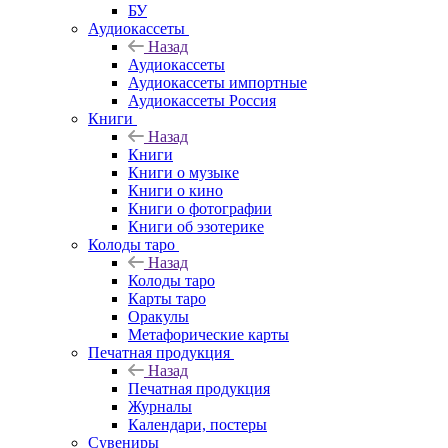
БУ
Аудиокассеты
Назад
Аудиокассеты
Аудиокассеты импортные
Аудиокассеты Россия
Книги
Назад
Книги
Книги о музыке
Книги о кино
Книги о фотографии
Книги об эзотерике
Колоды таро
Назад
Колоды таро
Карты таро
Оракулы
Метафорические карты
Печатная продукция
Назад
Печатная продукция
Журналы
Календари, постеры
Сувениры