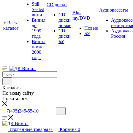
Still
CD диски
Sealed
Аудиокассеты
Blu-
винил
CD
ray/DVD
Винил
диски
Аудиокасс
Весь
до
новые
импортны
каталог
Новые
1999
CD
Аудиокасс
БУ
года
диски
Россия
Винил
БУ
после
2000
года
Каталог
По всему сайту
По каталогу
+7(495)245-55-10
Избранные товары
0
Корзина
0