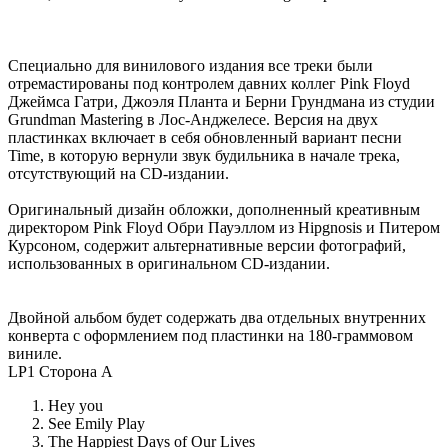
Специально для винилового издания все треки были
отремастированы под контролем давних коллег Pink Floyd
Джеймса Гатри, Джоэля Планта и Берни Грундмана из студии
Grundman Mastering в Лос-Анджелесе. Версия на двух
пластинках включает в себя обновленный вариант песни
Time, в которую вернули звук будильника в начале трека,
отсутствующий на CD-издании.
Оригинальный дизайн обложки, дополненный креативным
директором Pink Floyd Обри Пауэллом из Hipgnosis и Питером
Курсоном, содержит альтернативные версии фотографий,
использованных в оригинальном CD-издании.
Двойной альбом будет содержать два отдельных внутренних
конверта с оформлением под пластинки на 180-граммовом
виниле.
LP1 Сторона A
Hey you
See Emily Play
The Happiest Days of Our Lives