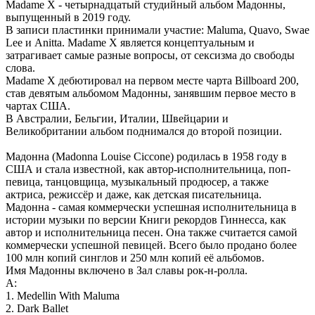
Madame X - четырнадцатый студийный альбом Мадонны,
выпущенный в 2019 году.
В записи пластинки принимали участие: Maluma, Quavo, Swae
Lee и Anitta. Madame X является концептуальным и
затрагивает самые разные вопросы, от сексизма до свободы
слова.
Madame X дебютировал на первом месте чарта Billboard 200,
став девятым альбомом Мадонны, занявшим первое место в
чартах США.
В Австралии, Бельгии, Италии, Швейцарии и
Великобритании альбом поднимался до второй позиции.
Mадонна (Madonna Louise Ciccone) родилась в 1958 году в
США и стала известной, как автор-исполнительница, поп-
певица, танцовщица, музыкальный продюсер, а также
актриса, режиссёр и даже, как детская писательница.
Мадонна - самая коммерчески успешная исполнительница в
истории музыки по версии Книги рекордов Гиннесса, как
автор и исполнительница песен. Она также считается самой
коммерчески успешной певицей. Всего было продано более
100 млн копий синглов и 250 млн копий её альбомов.
Имя Мадонны включено в Зал славы рок-н-ролла.
A:
1. Medellin With Maluma
2. Dark Ballet