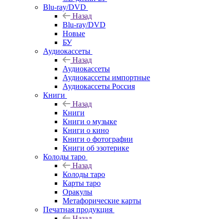
Blu-ray/DVD
Назад
Blu-ray/DVD
Новые
БУ
Аудиокассеты
Назад
Аудиокассеты
Аудиокассеты импортные
Аудиокассеты Россия
Книги
Назад
Книги
Книги о музыке
Книги о кино
Книги о фотографии
Книги об эзотерике
Колоды таро
Назад
Колоды таро
Карты таро
Оракулы
Метафорические карты
Печатная продукция
Назад