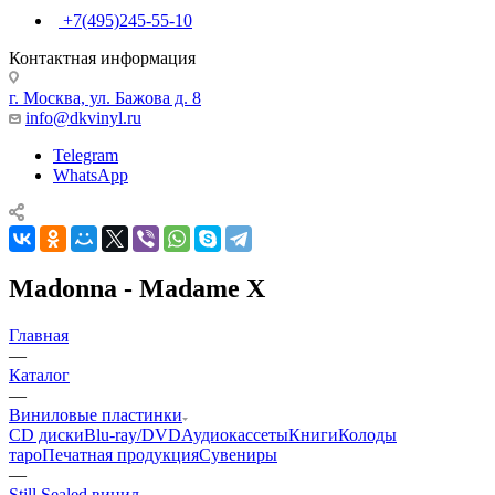
+7(495)245-55-10
Контактная информация
г. Москва, ул. Бажова д. 8
info@dkvinyl.ru
Telegram
WhatsApp
Madonna - Madame X
Главная
—
Каталог
—
Виниловые пластинки
CD диски
Blu-ray/DVD
Аудиокассеты
Книги
Колоды
таро
Печатная продукция
Сувениры
—
Still Sealed винил