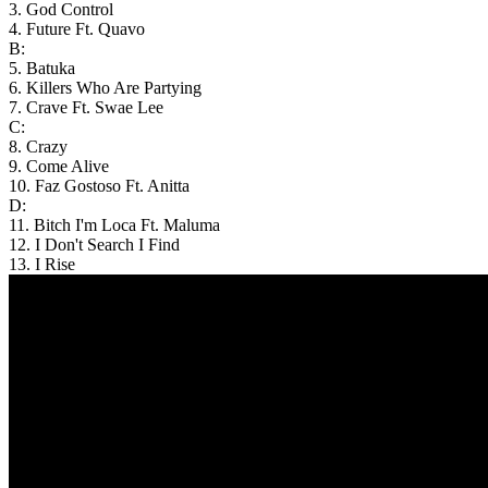
3. God Control
4. Future Ft. Quavo
B:
5. Batuka
6. Killers Who Are Partying
7. Crave Ft. Swae Lee
C:
8. Crazy
9. Come Alive
10. Faz Gostoso Ft. Anitta
D:
11. Bitch I'm Loca Ft. Maluma
12. I Don't Search I Find
13. I Rise